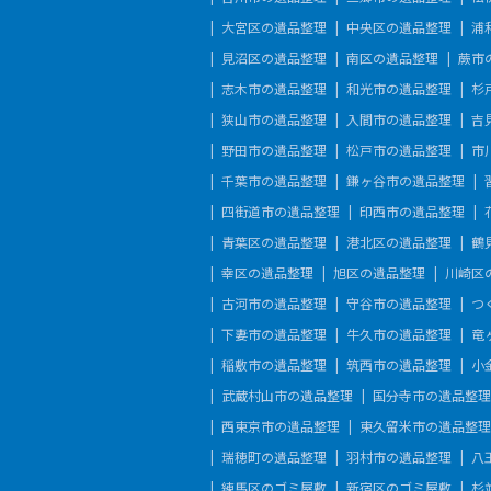
大宮区の遺品整理
中央区の遺品整理
浦
見沼区の遺品整理
南区の遺品整理
蕨市
志木市の遺品整理
和光市の遺品整理
杉
狭山市の遺品整理
入間市の遺品整理
吉
野田市の遺品整理
松戸市の遺品整理
市
千葉市の遺品整理
鎌ヶ谷市の遺品整理
四街道市の遺品整理
印西市の遺品整理
青葉区の遺品整理
港北区の遺品整理
鶴
幸区の遺品整理
旭区の遺品整理
川崎区
古河市の遺品整理
守谷市の遺品整理
つ
下妻市の遺品整理
牛久市の遺品整理
竜
稲敷市の遺品整理
筑西市の遺品整理
小
武蔵村山市の遺品整理
国分寺市の遺品整理
西東京市の遺品整理
東久留米市の遺品整理
瑞穂町の遺品整理
羽村市の遺品整理
八
練馬区のゴミ屋敷
新宿区のゴミ屋敷
杉