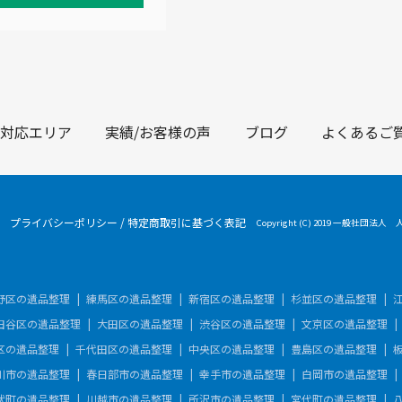
対応エリア
実績/お客様の声
ブログ
よくあるご
プライバシーポリシー
/
特定商取引に基づく表記
Copyright (C) 2019 一般社団法人
野区の遺品整理
練馬区の遺品整理
新宿区の遺品整理
杉並区の遺品整理
田谷区の遺品整理
大田区の遺品整理
渋谷区の遺品整理
文京区の遺品整理
区の遺品整理
千代田区の遺品整理
中央区の遺品整理
豊島区の遺品整理
川市の遺品整理
春日部市の遺品整理
幸手市の遺品整理
白岡市の遺品整理
伏町の遺品整理
川越市の遺品整理
所沢市の遺品整理
宮代町の遺品整理