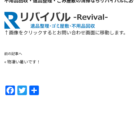
不用品回収・遺品整理・ごみ屋敷の清掃ならリバイバルにお
↑画像をクリックするとお問い合わせ画面に移動します。
前の記事へ
«
物凄い暑いです！
F
T
共
a
w
有
c
itt
e
er
b