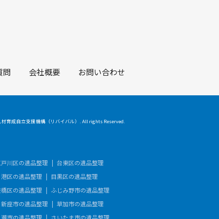
質問
会社概要
お問い合わせ
 人材育成自立支援機構（リバイバル）. All rights Reserved.
江戸川区の遺品整理
台東区の遺品整理
港区の遺品整理
目黒区の遺品整理
板橋区の遺品整理
ふじみ野市の遺品整理
新座市の遺品整理
草加市の遺品整理
八潮市の遺品整理
さいたま市の遺品整理