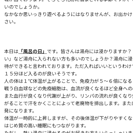
いのでしょうか。
なかなか思いっきり遊べるようにはなりませんが、お出かけ
さい。
本日は
「風呂の日」
です。皆さんは湯舟には浸かりますか？
い」など湯舟に入られない方も多いのでしょうか？湯舟に浸
待ができると言われております。ただ入ればいいというわけ
１５分ほど入るのが良いそうです。
人の体は１℃体温が上がることで、免疫力が５～６倍になる
戦う白血球などの免疫細胞は、血流が良くなるほど全身への
また血行が良くなり代謝が上がり、リンパの流れが良くなり
がることで汗をかくことによって老廃物を排出します。また
発になります。
体温が一時的に上昇しますが、その後体温が下がりやすくな
はじめ質の高い睡眠にもつながります。
ただし、熱い湯舟に浸かるのがお好きな方もいらっしゃいま