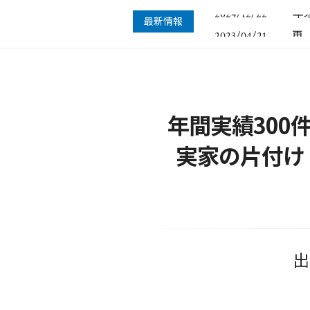
年
2024/12/22
最新情報
再
2023/04/21
年
2022/12/09
悪
2022/10/14
空
2022/01/23
年
2024/12/22
年間実績30
実家の片付け
出