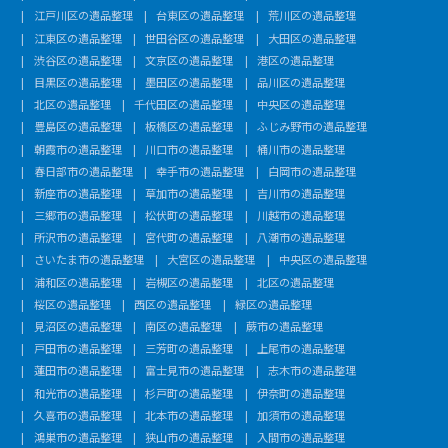
江戸川区の遺品整理
台東区の遺品整理
荒川区の遺品整理
江東区の遺品整理
世田谷区の遺品整理
大田区の遺品整理
渋谷区の遺品整理
文京区の遺品整理
港区の遺品整理
目黒区の遺品整理
墨田区の遺品整理
品川区の遺品整理
北区の遺品整理
千代田区の遺品整理
中央区の遺品整理
豊島区の遺品整理
板橋区の遺品整理
ふじみ野市の遺品整理
朝霞市の遺品整理
川口市の遺品整理
桶川市の遺品整理
春日部市の遺品整理
幸手市の遺品整理
白岡市の遺品整理
新座市の遺品整理
草加市の遺品整理
吉川市の遺品整理
三郷市の遺品整理
松伏町の遺品整理
川越市の遺品整理
所沢市の遺品整理
宮代町の遺品整理
八潮市の遺品整理
さいたま市の遺品整理
大宮区の遺品整理
中央区の遺品整理
浦和区の遺品整理
岩槻区の遺品整理
北区の遺品整理
桜区の遺品整理
西区の遺品整理
緑区の遺品整理
見沼区の遺品整理
南区の遺品整理
蕨市の遺品整理
戸田市の遺品整理
三芳町の遺品整理
上尾市の遺品整理
蓮田市の遺品整理
富士見市の遺品整理
志木市の遺品整理
和光市の遺品整理
杉戸町の遺品整理
伊奈町の遺品整理
久喜市の遺品整理
北本市の遺品整理
加須市の遺品整理
鴻巣市の遺品整理
狭山市の遺品整理
入間市の遺品整理