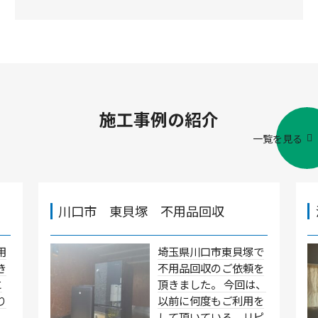
施工事例の紹介
一覧を見る
川口市 東貝塚 不用品回収
用
埼玉県川口市東貝塚で
き
不用品回収のご依頼を
に
頂きました。 今回は、
り
以前に何度もご利用を
して頂いている、リピ