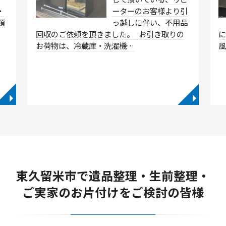
・
ーターのお客様より引
類
っ越しに伴い、不用品
…
回収のご依頼を頂きました。 お引き取りの
に
お荷物は、冷蔵庫・洗濯機…
◥
◥
東久留米市で遺品整理・生前整理・
ご実家のお片付けをご検討の皆様