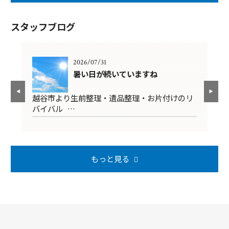
スタッフブログ
2026/07/31
暑い日が続いていますね
清
越谷市より生前整理・遺品整理・お片付けのリ
越
バイバル …
掃
もっと見る