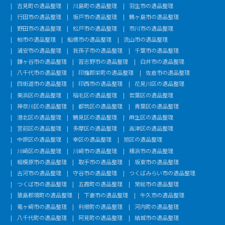
吉見町の遺品整理
川島町の遺品整理
羽生市の遺品整理
行田市の遺品整理
坂戸市の遺品整理
鶴ヶ島市の遺品整理
野田市の遺品整理
松戸市の遺品整理
市川市の遺品整理
柏市の遺品整理
船橋市の遺品整理
流山市の遺品整理
浦安市の遺品整理
我孫子市の遺品整理
千葉市の遺品整理
鎌ヶ谷市の遺品整理
習志野市の遺品整理
白井市の遺品整理
八千代市の遺品整理
印旛郡栄町の遺品整理
佐倉市の遺品整理
四街道市の遺品整理
印西市の遺品整理
花見川区の遺品整理
美浜区の遺品整理
稲毛区の遺品整理
若葉区の遺品整理
神奈川区の遺品整理
都筑区の遺品整理
青葉区の遺品整理
港北区の遺品整理
鶴見区の遺品整理
麻生区の遺品整理
宮前区の遺品整理
多摩区の遺品整理
高津区の遺品整理
中原区の遺品整理
幸区の遺品整理
旭区の遺品整理
川崎区の遺品整理
川崎市の遺品整理
横浜市の遺品整理
相模原市の遺品整理
取手市の遺品整理
坂東市の遺品整理
古河市の遺品整理
守谷市の遺品整理
つくばみらい市の遺品整理
つくば市の遺品整理
五霞町の遺品整理
常総市の遺品整理
猿島郡境町の遺品整理
下妻市の遺品整理
牛久市の遺品整理
竜ヶ崎市の遺品整理
利根町の遺品整理
河内町の遺品整理
八千代町の遺品整理
阿見町の遺品整理
結城市の遺品整理