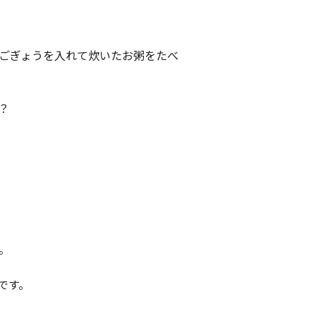
ごぎょうを入れて炊いたお粥をたべ
？
。
です。