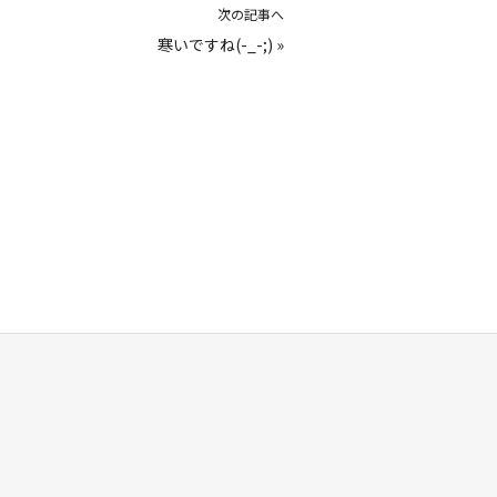
次の記事へ
寒いですね(-_-;)
»