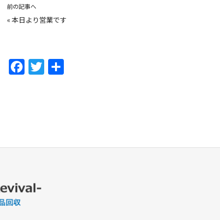
前の記事へ
«
本日より営業です
F
T
共
a
w
有
c
itt
e
er
b
o
o
k