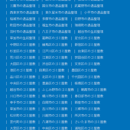
三鷹市の遺品整理
国立市の遺品整理
武蔵野市の遺品整理
西東京市の遺品整理
東久留米市の遺品整理
小平市の遺品整理
稲城市の遺品整理
多摩市の遺品整理
日野市の遺品整理
町田市の遺品整理
福生市の遺品整理
瑞穂町の遺品整理
羽村市の遺品整理
八王子市の遺品整理
越谷市の生前整理
草加市の生前整理
葛飾区のゴミ屋敷
足立区のゴミ屋敷
中野区のゴミ屋敷
練馬区のゴミ屋敷
新宿区のゴミ屋敷
杉並区のゴミ屋敷
江戸川区のゴミ屋敷
台東区のゴミ屋敷
荒川区のゴミ屋敷
江東区のゴミ屋敷
世田谷区のゴミ屋敷
大田区のゴミ屋敷
渋谷区のゴミ屋敷
文京区のゴミ屋敷
港区のゴミ屋敷
目黒区のゴミ屋敷
墨田区のゴミ屋敷
品川区のゴミ屋敷
北区のゴミ屋敷
千代田区のゴミ屋敷
中央区のゴミ屋敷
豊島区のゴミ屋敷
板橋区のゴミ屋敷
越谷市のゴミ屋敷
ふじみ野市のゴミ屋敷
朝霞市のゴミ屋敷
川口市のゴミ屋敷
桶川市のゴミ屋敷
春日部市のゴミ屋敷
幸手市のゴミ屋敷
白岡市のゴミ屋敷
新座市のゴミ屋敷
草加市のゴミ屋敷
吉川市のゴミ屋敷
三郷市のゴミ屋敷
松伏町のゴミ屋敷
川越市のゴミ屋敷
所沢市のゴミ屋敷
宮代町のゴミ屋敷
八潮市のゴミ屋敷
さいたま市のゴミ屋敷
大宮区のゴミ屋敷
中央区のゴミ屋敷
浦和区のゴミ屋敷