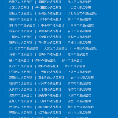
目黒区の遺品整理
墨田区の遺品整理
品川区の遺品整理
北区の遺品整理
千代田区の遺品整理
中央区の遺品整理
豊島区の遺品整理
板橋区の遺品整理
ふじみ野市の遺品整理
朝霞市の遺品整理
川口市の遺品整理
桶川市の遺品整理
春日部市の遺品整理
幸手市の遺品整理
白岡市の遺品整理
新座市の遺品整理
草加市の遺品整理
吉川市の遺品整理
三郷市の遺品整理
松伏町の遺品整理
川越市の遺品整理
所沢市の遺品整理
宮代町の遺品整理
八潮市の遺品整理
さいたま市の遺品整理
大宮区の遺品整理
中央区の遺品整理
浦和区の遺品整理
岩槻区の遺品整理
北区の遺品整理
桜区の遺品整理
西区の遺品整理
緑区の遺品整理
見沼区の遺品整理
南区の遺品整理
蕨市の遺品整理
戸田市の遺品整理
三芳町の遺品整理
上尾市の遺品整理
蓮田市の遺品整理
富士見市の遺品整理
志木市の遺品整理
和光市の遺品整理
杉戸町の遺品整理
伊奈町の遺品整理
久喜市の遺品整理
北本市の遺品整理
加須市の遺品整理
鴻巣市の遺品整理
狭山市の遺品整理
入間市の遺品整理
吉見町の遺品整理
川島町の遺品整理
羽生市の遺品整理
行田市の遺品整理
坂戸市の遺品整理
鶴ヶ島市の遺品整理
野田市の遺品整理
松戸市の遺品整理
市川市の遺品整理