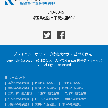
〒343-0045
埼玉県越谷市下間久里60-1
プライバシーポリシー
/
特定商取引に基づく表記
Copyright (C) 2019 一般社団法人 人材育成自立支援機構（リバイバ
ル）. All rights Reserved.
サービス一覧
葛飾区の遺品整理
足立区の遺品整理
中野区の遺品整理
練馬区の遺品整理
新宿区の遺品整理
杉並区の遺品整理
江戸川区の遺品整理
台東区の遺品整理
荒川区の遺品整理
江東区の遺品整理
世田谷区の遺品整理
大田区の遺品整理
渋谷区の遺品整理
文京区の遺品整理
港区の遺品整理