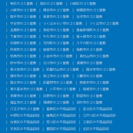
幸区のゴミ屋敷
旭区のゴミ屋敷
川崎区のゴミ屋敷
川崎市のゴミ屋敷
横浜市のゴミ屋敷
相模原市のゴミ屋敷
取手市のゴミ屋敷
坂東市のゴミ屋敷
古河市のゴミ屋敷
守谷市のゴミ屋敷
つくばみらい市のゴミ屋敷
つくば市のゴミ屋敷
五霞町のゴミ屋敷
常総市のゴミ屋敷
猿島郡境町のゴミ屋敷
下妻市のゴミ屋敷
牛久市のゴミ屋敷
竜ヶ崎市のゴミ屋敷
利根町のゴミ屋敷
河内町のゴミ屋敷
八千代町のゴミ屋敷
阿見町のゴミ屋敷
結城市のゴミ屋敷
稲敷市のゴミ屋敷
筑西市のゴミ屋敷
小金井市のゴミ屋敷
東村山市のゴミ屋敷
府中市のゴミ屋敷
立川市のゴミ屋敷
清瀬市のゴミ屋敷
東大和市のゴミ屋敷
武蔵村山市のゴミ屋敷
国分寺市のゴミ屋敷
調布市のゴミ屋敷
狛江市のゴミ屋敷
三鷹市のゴミ屋敷
国立市のゴミ屋敷
武蔵野市のゴミ屋敷
西東京市のゴミ屋敷
東久留米市のゴミ屋敷
小平市のゴミ屋敷
稲城市のゴミ屋敷
多摩市のゴミ屋敷
日野市のゴミ屋敷
町田市のゴミ屋敷
福生市のゴミ屋敷
瑞穂町のゴミ屋敷
羽村市のゴミ屋敷
八王子市のゴミ屋敷
葛飾区の不用品回収
足立区の不用品回収
中野区の不用品回収
練馬区の不用品回収
江戸川区の不用品回収
台東区の不用品回収
荒川区の不用品回収
江東区の不用品回収
文京区の不用品回収
墨田区の不用品回収
北区の不用品回収