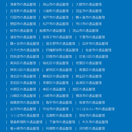
鴻巣市の遺品整理
狭山市の遺品整理
入間市の遺品整理
吉見町の遺品整理
川島町の遺品整理
羽生市の遺品整理
行田市の遺品整理
坂戸市の遺品整理
鶴ヶ島市の遺品整理
野田市の遺品整理
松戸市の遺品整理
市川市の遺品整理
柏市の遺品整理
船橋市の遺品整理
流山市の遺品整理
浦安市の遺品整理
我孫子市の遺品整理
千葉市の遺品整理
鎌ヶ谷市の遺品整理
習志野市の遺品整理
白井市の遺品整理
八千代市の遺品整理
印旛郡栄町の遺品整理
佐倉市の遺品整理
四街道市の遺品整理
印西市の遺品整理
花見川区の遺品整理
美浜区の遺品整理
稲毛区の遺品整理
若葉区の遺品整理
神奈川区の遺品整理
都筑区の遺品整理
青葉区の遺品整理
港北区の遺品整理
鶴見区の遺品整理
麻生区の遺品整理
宮前区の遺品整理
多摩区の遺品整理
高津区の遺品整理
中原区の遺品整理
幸区の遺品整理
旭区の遺品整理
川崎区の遺品整理
川崎市の遺品整理
横浜市の遺品整理
相模原市の遺品整理
取手市の遺品整理
坂東市の遺品整理
古河市の遺品整理
守谷市の遺品整理
つくばみらい市の遺品整理
つくば市の遺品整理
五霞町の遺品整理
常総市の遺品整理
猿島郡境町の遺品整理
下妻市の遺品整理
牛久市の遺品整理
竜ヶ崎市の遺品整理
利根町の遺品整理
河内町の遺品整理