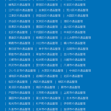
練馬区の遺品整理
新宿区の遺品整理
杉並区の遺品整理
江戸川区の遺品整理
台東区の遺品整理
荒川区の遺品整理
江東区の遺品整理
世田谷区の遺品整理
大田区の遺品整理
渋谷区の遺品整理
文京区の遺品整理
港区の遺品整理
目黒区の遺品整理
墨田区の遺品整理
品川区の遺品整理
北区の遺品整理
千代田区の遺品整理
中央区の遺品整理
豊島区の遺品整理
板橋区の遺品整理
ふじみ野市の遺品整理
朝霞市の遺品整理
川口市の遺品整理
桶川市の遺品整理
春日部市の遺品整理
幸手市の遺品整理
白岡市の遺品整理
新座市の遺品整理
草加市の遺品整理
吉川市の遺品整理
三郷市の遺品整理
松伏町の遺品整理
川越市の遺品整理
所沢市の遺品整理
宮代町の遺品整理
八潮市の遺品整理
さいたま市の遺品整理
大宮区の遺品整理
中央区の遺品整理
浦和区の遺品整理
岩槻区の遺品整理
北区の遺品整理
桜区の遺品整理
西区の遺品整理
緑区の遺品整理
見沼区の遺品整理
南区の遺品整理
蕨市の遺品整理
戸田市の遺品整理
三芳町の遺品整理
上尾市の遺品整理
蓮田市の遺品整理
富士見市の遺品整理
志木市の遺品整理
和光市の遺品整理
杉戸町の遺品整理
伊奈町の遺品整理
久喜市の遺品整理
北本市の遺品整理
加須市の遺品整理