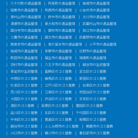
八千代町の遺品整理
阿見町の遺品整理
結城市の遺品整理
稲敷市の遺品整理
筑西市の遺品整理
小金井市の遺品整理
東村山市の遺品整理
府中市の遺品整理
立川市の遺品整理
清瀬市の遺品整理
東大和市の遺品整理
武蔵村山市の遺品整理
国分寺市の遺品整理
調布市の遺品整理
狛江市の遺品整理
三鷹市の遺品整理
国立市の遺品整理
武蔵野市の遺品整理
西東京市の遺品整理
東久留米市の遺品整理
小平市の遺品整理
稲城市の遺品整理
多摩市の遺品整理
日野市の遺品整理
町田市の遺品整理
福生市の遺品整理
瑞穂町の遺品整理
羽村市の遺品整理
八王子市の遺品整理
越谷市の生前整理
草加市の生前整理
葛飾区のゴミ屋敷
足立区のゴミ屋敷
中野区のゴミ屋敷
練馬区のゴミ屋敷
新宿区のゴミ屋敷
杉並区のゴミ屋敷
江戸川区のゴミ屋敷
台東区のゴミ屋敷
荒川区のゴミ屋敷
江東区のゴミ屋敷
世田谷区のゴミ屋敷
大田区のゴミ屋敷
渋谷区のゴミ屋敷
文京区のゴミ屋敷
港区のゴミ屋敷
目黒区のゴミ屋敷
墨田区のゴミ屋敷
品川区のゴミ屋敷
北区のゴミ屋敷
千代田区のゴミ屋敷
中央区のゴミ屋敷
豊島区のゴミ屋敷
板橋区のゴミ屋敷
越谷市のゴミ屋敷
ふじみ野市のゴミ屋敷
朝霞市のゴミ屋敷
川口市のゴミ屋敷
桶川市のゴミ屋敷
春日部市のゴミ屋敷