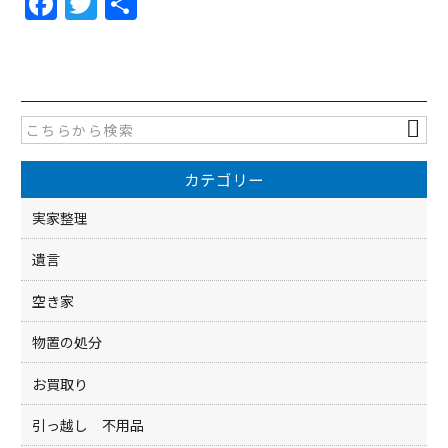
F
T
共
a
w
有
c
itt
e
er
b
o
カテゴリー
o
k
実家整理
遺言
空き家
物置の処分
お買取り
引っ越し 不用品