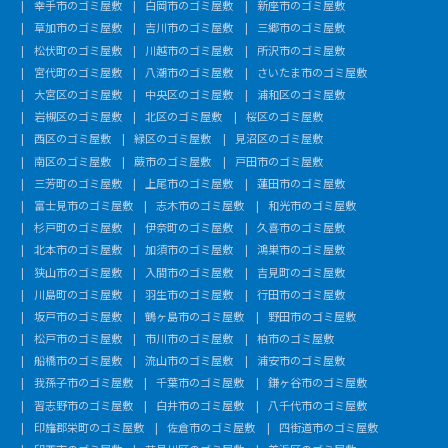
幸手市のゴミ屋敷
白岡市のゴミ屋敷
新座市のゴミ屋敷
草加市のゴミ屋敷
吉川市のゴミ屋敷
三郷市のゴミ屋敷
松伏町のゴミ屋敷
川越市のゴミ屋敷
所沢市のゴミ屋敷
宮代町のゴミ屋敷
八潮市のゴミ屋敷
さいたま市のゴミ屋敷
大宮区のゴミ屋敷
中央区のゴミ屋敷
浦和区のゴミ屋敷
岩槻区のゴミ屋敷
北区のゴミ屋敷
桜区のゴミ屋敷
西区のゴミ屋敷
緑区のゴミ屋敷
見沼区のゴミ屋敷
南区のゴミ屋敷
蕨市のゴミ屋敷
戸田市のゴミ屋敷
三芳町のゴミ屋敷
上尾市のゴミ屋敷
蓮田市のゴミ屋敷
富士見市のゴミ屋敷
志木市のゴミ屋敷
和光市のゴミ屋敷
杉戸町のゴミ屋敷
伊奈町のゴミ屋敷
久喜市のゴミ屋敷
北本市のゴミ屋敷
加須市のゴミ屋敷
鴻巣市のゴミ屋敷
狭山市のゴミ屋敷
入間市のゴミ屋敷
吉見町のゴミ屋敷
川島町のゴミ屋敷
羽生市のゴミ屋敷
行田市のゴミ屋敷
坂戸市のゴミ屋敷
鶴ヶ島市のゴミ屋敷
野田市のゴミ屋敷
松戸市のゴミ屋敷
市川市のゴミ屋敷
柏市のゴミ屋敷
船橋市のゴミ屋敷
流山市のゴミ屋敷
浦安市のゴミ屋敷
我孫子市のゴミ屋敷
千葉市のゴミ屋敷
鎌ヶ谷市のゴミ屋敷
習志野市のゴミ屋敷
白井市のゴミ屋敷
八千代市のゴミ屋敷
印旛郡栄町のゴミ屋敷
佐倉市のゴミ屋敷
四街道市のゴミ屋敷