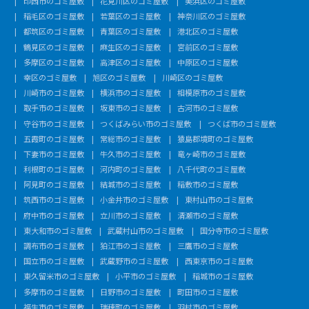
印西市のゴミ屋敷
花見川区のゴミ屋敷
美浜区のゴミ屋敷
稲毛区のゴミ屋敷
若葉区のゴミ屋敷
神奈川区のゴミ屋敷
都筑区のゴミ屋敷
青葉区のゴミ屋敷
港北区のゴミ屋敷
鶴見区のゴミ屋敷
麻生区のゴミ屋敷
宮前区のゴミ屋敷
多摩区のゴミ屋敷
高津区のゴミ屋敷
中原区のゴミ屋敷
幸区のゴミ屋敷
旭区のゴミ屋敷
川崎区のゴミ屋敷
川崎市のゴミ屋敷
横浜市のゴミ屋敷
相模原市のゴミ屋敷
取手市のゴミ屋敷
坂東市のゴミ屋敷
古河市のゴミ屋敷
守谷市のゴミ屋敷
つくばみらい市のゴミ屋敷
つくば市のゴミ屋敷
五霞町のゴミ屋敷
常総市のゴミ屋敷
猿島郡境町のゴミ屋敷
下妻市のゴミ屋敷
牛久市のゴミ屋敷
竜ヶ崎市のゴミ屋敷
利根町のゴミ屋敷
河内町のゴミ屋敷
八千代町のゴミ屋敷
阿見町のゴミ屋敷
結城市のゴミ屋敷
稲敷市のゴミ屋敷
筑西市のゴミ屋敷
小金井市のゴミ屋敷
東村山市のゴミ屋敷
府中市のゴミ屋敷
立川市のゴミ屋敷
清瀬市のゴミ屋敷
東大和市のゴミ屋敷
武蔵村山市のゴミ屋敷
国分寺市のゴミ屋敷
調布市のゴミ屋敷
狛江市のゴミ屋敷
三鷹市のゴミ屋敷
国立市のゴミ屋敷
武蔵野市のゴミ屋敷
西東京市のゴミ屋敷
東久留米市のゴミ屋敷
小平市のゴミ屋敷
稲城市のゴミ屋敷
多摩市のゴミ屋敷
日野市のゴミ屋敷
町田市のゴミ屋敷
福生市のゴミ屋敷
瑞穂町のゴミ屋敷
羽村市のゴミ屋敷