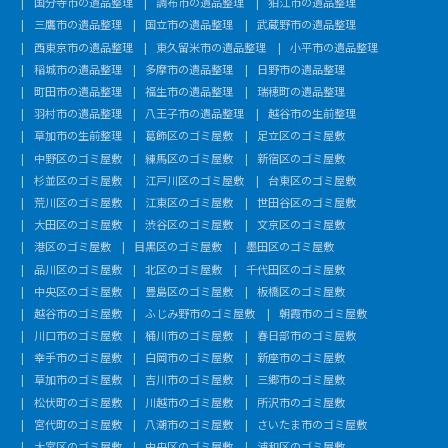
国分寺市の遺品整理
調布市の遺品整理
狛江市の遺品整理
三鷹市の遺品整理
国立市の遺品整理
武蔵野市の遺品整理
西東京市の遺品整理
東久留米市の遺品整理
小平市の遺品整理
稲城市の遺品整理
多摩市の遺品整理
日野市の遺品整理
町田市の遺品整理
福生市の遺品整理
瑞穂町の遺品整理
羽村市の遺品整理
八王子市の遺品整理
越谷市の生前整理
草加市の生前整理
葛飾区のゴミ屋敷
足立区のゴミ屋敷
中野区のゴミ屋敷
練馬区のゴミ屋敷
新宿区のゴミ屋敷
杉並区のゴミ屋敷
江戸川区のゴミ屋敷
台東区のゴミ屋敷
荒川区のゴミ屋敷
江東区のゴミ屋敷
世田谷区のゴミ屋敷
大田区のゴミ屋敷
渋谷区のゴミ屋敷
文京区のゴミ屋敷
港区のゴミ屋敷
目黒区のゴミ屋敷
墨田区のゴミ屋敷
品川区のゴミ屋敷
北区のゴミ屋敷
千代田区のゴミ屋敷
中央区のゴミ屋敷
豊島区のゴミ屋敷
板橋区のゴミ屋敷
越谷市のゴミ屋敷
ふじみ野市のゴミ屋敷
朝霞市のゴミ屋敷
川口市のゴミ屋敷
桶川市のゴミ屋敷
春日部市のゴミ屋敷
幸手市のゴミ屋敷
白岡市のゴミ屋敷
新座市のゴミ屋敷
草加市のゴミ屋敷
吉川市のゴミ屋敷
三郷市のゴミ屋敷
松伏町のゴミ屋敷
川越市のゴミ屋敷
所沢市のゴミ屋敷
宮代町のゴミ屋敷
八潮市のゴミ屋敷
さいたま市のゴミ屋敷
大宮区のゴミ屋敷
中央区のゴミ屋敷
浦和区のゴミ屋敷