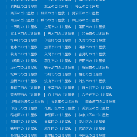
岩槻区のゴミ屋敷
北区のゴミ屋敷
桜区のゴミ屋敷
西区のゴミ屋敷
緑区のゴミ屋敷
見沼区のゴミ屋敷
南区のゴミ屋敷
蕨市のゴミ屋敷
戸田市のゴミ屋敷
三芳町のゴミ屋敷
上尾市のゴミ屋敷
蓮田市のゴミ屋敷
富士見市のゴミ屋敷
志木市のゴミ屋敷
和光市のゴミ屋敷
杉戸町のゴミ屋敷
伊奈町のゴミ屋敷
久喜市のゴミ屋敷
北本市のゴミ屋敷
加須市のゴミ屋敷
鴻巣市のゴミ屋敷
狭山市のゴミ屋敷
入間市のゴミ屋敷
吉見町のゴミ屋敷
川島町のゴミ屋敷
羽生市のゴミ屋敷
行田市のゴミ屋敷
坂戸市のゴミ屋敷
鶴ヶ島市のゴミ屋敷
野田市のゴミ屋敷
松戸市のゴミ屋敷
市川市のゴミ屋敷
柏市のゴミ屋敷
船橋市のゴミ屋敷
流山市のゴミ屋敷
浦安市のゴミ屋敷
我孫子市のゴミ屋敷
千葉市のゴミ屋敷
鎌ヶ谷市のゴミ屋敷
習志野市のゴミ屋敷
白井市のゴミ屋敷
八千代市のゴミ屋敷
印旛郡栄町のゴミ屋敷
佐倉市のゴミ屋敷
四街道市のゴミ屋敷
印西市のゴミ屋敷
花見川区のゴミ屋敷
美浜区のゴミ屋敷
稲毛区のゴミ屋敷
若葉区のゴミ屋敷
神奈川区のゴミ屋敷
都筑区のゴミ屋敷
青葉区のゴミ屋敷
港北区のゴミ屋敷
鶴見区のゴミ屋敷
麻生区のゴミ屋敷
宮前区のゴミ屋敷
多摩区のゴミ屋敷
高津区のゴミ屋敷
中原区のゴミ屋敷