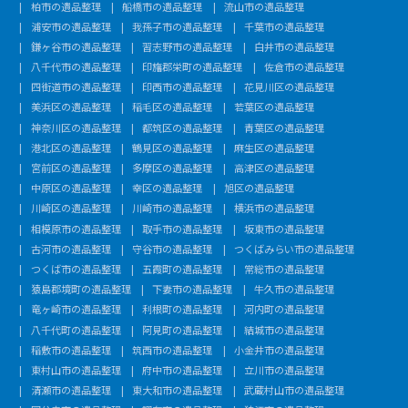
柏市の遺品整理
船橋市の遺品整理
流山市の遺品整理
浦安市の遺品整理
我孫子市の遺品整理
千葉市の遺品整理
鎌ヶ谷市の遺品整理
習志野市の遺品整理
白井市の遺品整理
八千代市の遺品整理
印旛郡栄町の遺品整理
佐倉市の遺品整理
四街道市の遺品整理
印西市の遺品整理
花見川区の遺品整理
美浜区の遺品整理
稲毛区の遺品整理
若葉区の遺品整理
神奈川区の遺品整理
都筑区の遺品整理
青葉区の遺品整理
港北区の遺品整理
鶴見区の遺品整理
麻生区の遺品整理
宮前区の遺品整理
多摩区の遺品整理
高津区の遺品整理
中原区の遺品整理
幸区の遺品整理
旭区の遺品整理
川崎区の遺品整理
川崎市の遺品整理
横浜市の遺品整理
相模原市の遺品整理
取手市の遺品整理
坂東市の遺品整理
古河市の遺品整理
守谷市の遺品整理
つくばみらい市の遺品整理
つくば市の遺品整理
五霞町の遺品整理
常総市の遺品整理
猿島郡境町の遺品整理
下妻市の遺品整理
牛久市の遺品整理
竜ヶ崎市の遺品整理
利根町の遺品整理
河内町の遺品整理
八千代町の遺品整理
阿見町の遺品整理
結城市の遺品整理
稲敷市の遺品整理
筑西市の遺品整理
小金井市の遺品整理
東村山市の遺品整理
府中市の遺品整理
立川市の遺品整理
清瀬市の遺品整理
東大和市の遺品整理
武蔵村山市の遺品整理