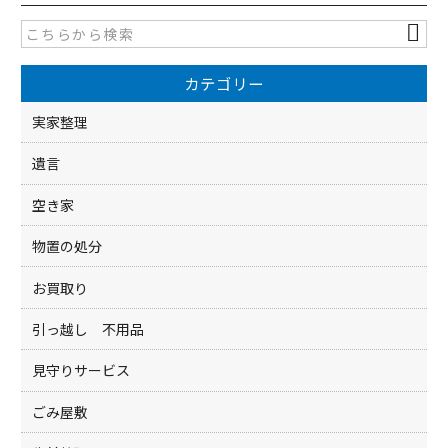
e
er
b
o
カテゴリー
o
k
実家整理
遺言
空き家
物置の処分
お買取り
引っ越し 不用品
見守りサービス
ごみ屋敷