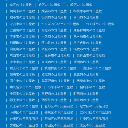
幸区のゴミ屋敷
旭区のゴミ屋敷
川崎区のゴミ屋敷
川崎市のゴミ屋敷
横浜市のゴミ屋敷
相模原市のゴミ屋敷
取手市のゴミ屋敷
坂東市のゴミ屋敷
古河市のゴミ屋敷
守谷市のゴミ屋敷
つくばみらい市のゴミ屋敷
つくば市のゴミ屋敷
五霞町のゴミ屋敷
常総市のゴミ屋敷
猿島郡境町のゴミ屋敷
下妻市のゴミ屋敷
牛久市のゴミ屋敷
竜ヶ崎市のゴミ屋敷
利根町のゴミ屋敷
河内町のゴミ屋敷
八千代町のゴミ屋敷
阿見町のゴミ屋敷
結城市のゴミ屋敷
稲敷市のゴミ屋敷
筑西市のゴミ屋敷
小金井市のゴミ屋敷
東村山市のゴミ屋敷
府中市のゴミ屋敷
立川市のゴミ屋敷
清瀬市のゴミ屋敷
東大和市のゴミ屋敷
武蔵村山市のゴミ屋敷
国分寺市のゴミ屋敷
調布市のゴミ屋敷
狛江市のゴミ屋敷
三鷹市のゴミ屋敷
国立市のゴミ屋敷
武蔵野市のゴミ屋敷
西東京市のゴミ屋敷
東久留米市のゴミ屋敷
小平市のゴミ屋敷
稲城市のゴミ屋敷
多摩市のゴミ屋敷
日野市のゴミ屋敷
町田市のゴミ屋敷
福生市のゴミ屋敷
瑞穂町のゴミ屋敷
羽村市のゴミ屋敷
八王子市のゴミ屋敷
葛飾区の不用品回収
足立区の不用品回収
中野区の不用品回収
練馬区の不用品回収
江戸川区の不用品回収
台東区の不用品回収
荒川区の不用品回収
江東区の不用品回収
文京区の不用品回収
墨田区の不用品回収
北区の不用品回収