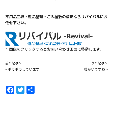
不用品回収・遺品整理・ごみ屋敷の清掃ならリバイバルにお
任せ下さい。
↑画像をクリックするとお問い合わせ画面に移動します。
前の記事へ
次の記事へ
«
ポカポカしています
暖かいですね
»
F
T
共
a
w
有
c
itt