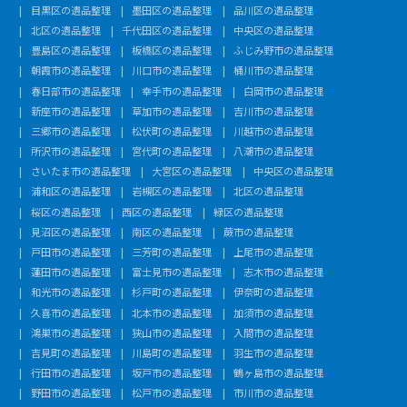
目黒区の遺品整理
墨田区の遺品整理
品川区の遺品整理
北区の遺品整理
千代田区の遺品整理
中央区の遺品整理
豊島区の遺品整理
板橋区の遺品整理
ふじみ野市の遺品整理
朝霞市の遺品整理
川口市の遺品整理
桶川市の遺品整理
春日部市の遺品整理
幸手市の遺品整理
白岡市の遺品整理
新座市の遺品整理
草加市の遺品整理
吉川市の遺品整理
三郷市の遺品整理
松伏町の遺品整理
川越市の遺品整理
所沢市の遺品整理
宮代町の遺品整理
八潮市の遺品整理
さいたま市の遺品整理
大宮区の遺品整理
中央区の遺品整理
浦和区の遺品整理
岩槻区の遺品整理
北区の遺品整理
桜区の遺品整理
西区の遺品整理
緑区の遺品整理
見沼区の遺品整理
南区の遺品整理
蕨市の遺品整理
戸田市の遺品整理
三芳町の遺品整理
上尾市の遺品整理
蓮田市の遺品整理
富士見市の遺品整理
志木市の遺品整理
和光市の遺品整理
杉戸町の遺品整理
伊奈町の遺品整理
久喜市の遺品整理
北本市の遺品整理
加須市の遺品整理
鴻巣市の遺品整理
狭山市の遺品整理
入間市の遺品整理
吉見町の遺品整理
川島町の遺品整理
羽生市の遺品整理
行田市の遺品整理
坂戸市の遺品整理
鶴ヶ島市の遺品整理
野田市の遺品整理
松戸市の遺品整理
市川市の遺品整理