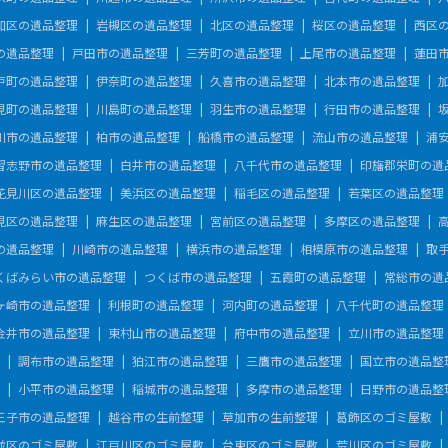
和区の遺品整理
岩槻区の遺品整理
北区の遺品整理
桜区の遺品整理
西区
の遺品整理
戸田市の遺品整理
三芳町の遺品整理
上尾市の遺品整理
蓮田
戸町の遺品整理
伊奈町の遺品整理
久喜市の遺品整理
北本市の遺品整理
見町の遺品整理
川島町の遺品整理
羽生市の遺品整理
行田市の遺品整理
川市の遺品整理
柏市の遺品整理
船橋市の遺品整理
流山市の遺品整理
浦
習志野市の遺品整理
白井市の遺品整理
八千代市の遺品整理
印旛郡栄町の遺
花見川区の遺品整理
美浜区の遺品整理
稲毛区の遺品整理
若葉区の遺品整理
見区の遺品整理
麻生区の遺品整理
宮前区の遺品整理
多摩区の遺品整理
の遺品整理
川崎市の遺品整理
横浜市の遺品整理
相模原市の遺品整理
取
くばみらい市の遺品整理
つくば市の遺品整理
五霞町の遺品整理
常総市の遺
ヶ崎市の遺品整理
利根町の遺品整理
河内町の遺品整理
八千代町の遺品整理
金井市の遺品整理
東村山市の遺品整理
府中市の遺品整理
立川市の遺品整理
調布市の遺品整理
狛江市の遺品整理
三鷹市の遺品整理
国立市の遺品整
小平市の遺品整理
稲城市の遺品整理
多摩市の遺品整理
日野市の遺品整
王子市の遺品整理
越谷市の生前整理
草加市の生前整理
葛飾区のゴミ屋敷
並区のゴミ屋敷
江戸川区のゴミ屋敷
台東区のゴミ屋敷
荒川区のゴミ屋敷