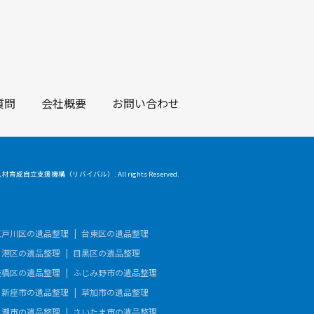
質問
会社概要
お問い合わせ
 人材育成自立支援機構（リバイバル）. All rights Reserved.
江戸川区の遺品整理
台東区の遺品整理
港区の遺品整理
目黒区の遺品整理
板橋区の遺品整理
ふじみ野市の遺品整理
新座市の遺品整理
草加市の遺品整理
八潮市の遺品整理
さいたま市の遺品整理