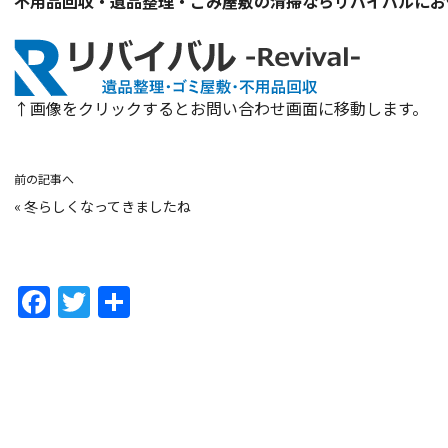
不用品回収・遺品整理・ごみ屋敷の清掃ならリバイバルにお
↑画像をクリックするとお問い合わせ画面に移動します。
前の記事へ
«
冬らしくなってきましたね
F
T
共
a
w
有
c
itt
e
er
b