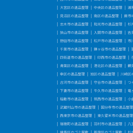
大宮区の遺品整理
中央区の遺品整理
浦
見沼区の遺品整理
南区の遺品整理
蕨市
志木市の遺品整理
和光市の遺品整理
杉
狭山市の遺品整理
入間市の遺品整理
吉
野田市の遺品整理
松戸市の遺品整理
市
千葉市の遺品整理
鎌ヶ谷市の遺品整理
四街道市の遺品整理
印西市の遺品整理
青葉区の遺品整理
港北区の遺品整理
鶴
幸区の遺品整理
旭区の遺品整理
川崎区
古河市の遺品整理
守谷市の遺品整理
つ
下妻市の遺品整理
牛久市の遺品整理
竜
稲敷市の遺品整理
筑西市の遺品整理
小
武蔵村山市の遺品整理
国分寺市の遺品整理
西東京市の遺品整理
東久留米市の遺品整理
瑞穂町の遺品整理
羽村市の遺品整理
八
練馬区のゴミ屋敷
新宿区のゴミ屋敷
杉