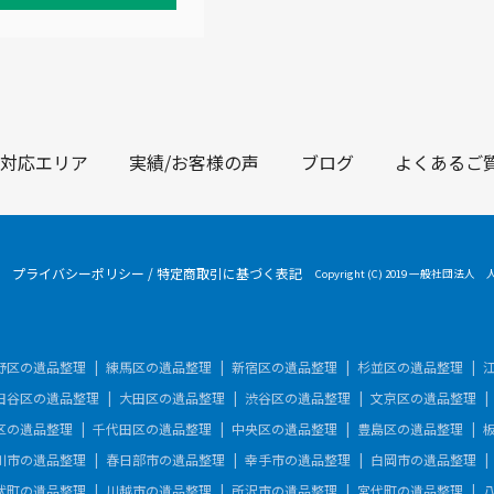
対応エリア
実績/お客様の声
ブログ
よくあるご
プライバシーポリシー
/
特定商取引に基づく表記
Copyright (C) 2019 一般社団法人
野区の遺品整理
練馬区の遺品整理
新宿区の遺品整理
杉並区の遺品整理
田谷区の遺品整理
大田区の遺品整理
渋谷区の遺品整理
文京区の遺品整理
区の遺品整理
千代田区の遺品整理
中央区の遺品整理
豊島区の遺品整理
川市の遺品整理
春日部市の遺品整理
幸手市の遺品整理
白岡市の遺品整理
伏町の遺品整理
川越市の遺品整理
所沢市の遺品整理
宮代町の遺品整理