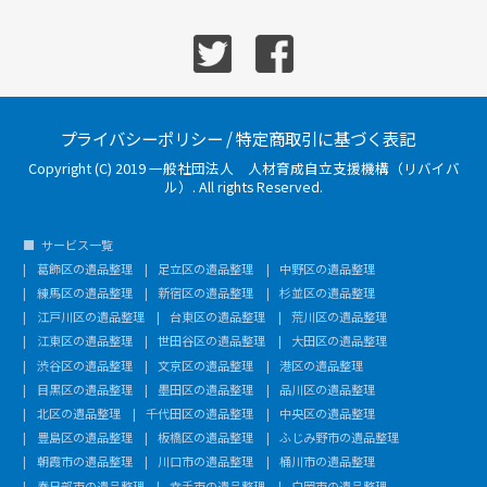
プライバシーポリシー
/
特定商取引に基づく表記
Copyright (C) 2019 一般社団法人 人材育成自立支援機構（リバイバ
ル）. All rights Reserved.
サービス一覧
葛飾区の遺品整理
足立区の遺品整理
中野区の遺品整理
練馬区の遺品整理
新宿区の遺品整理
杉並区の遺品整理
江戸川区の遺品整理
台東区の遺品整理
荒川区の遺品整理
江東区の遺品整理
世田谷区の遺品整理
大田区の遺品整理
渋谷区の遺品整理
文京区の遺品整理
港区の遺品整理
目黒区の遺品整理
墨田区の遺品整理
品川区の遺品整理
北区の遺品整理
千代田区の遺品整理
中央区の遺品整理
豊島区の遺品整理
板橋区の遺品整理
ふじみ野市の遺品整理
朝霞市の遺品整理
川口市の遺品整理
桶川市の遺品整理
春日部市の遺品整理
幸手市の遺品整理
白岡市の遺品整理