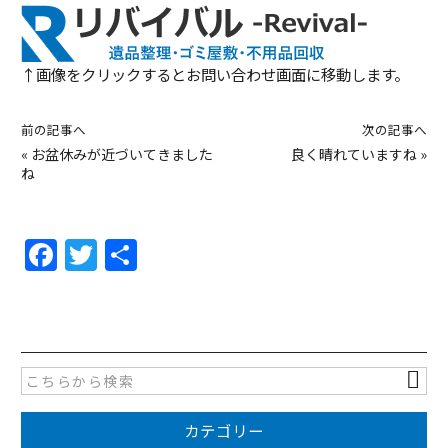
↑画像をクリックするとお問い合わせ画面に移動します。
前の記事へ
次の記事へ
«
お盆休みが近づいてきました
良く晴れていますね
»
ね
F
T
共
a
w
有
c
itt
e
er
b
o
カテゴリー
o