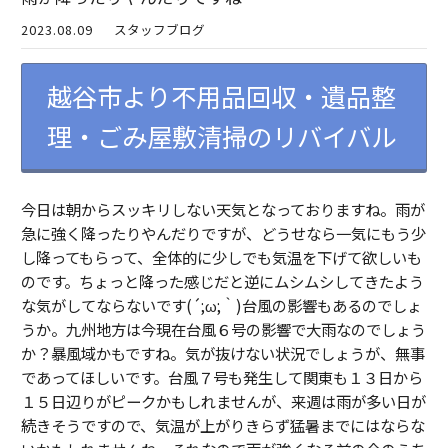
2023.08.09
スタッフブログ
越谷市より不用品回収・遺品整
理・ごみ屋敷清掃のリバイバル
今日は朝からスッキリしない天気となっておりますね。雨が
急に強く降ったりやんだりですが、どうせなら一気にもう少
し降ってもらって、全体的に少しでも気温を下げて欲しいも
のです。ちょっと降った感じだと逆にムシムシしてきたよう
な気がしてならないです(´;ω;｀)台風の影響もあるのでしょ
うか。九州地方は今現在台風６号の影響で大雨なのでしょう
か？暴風域かもですね。気が抜けない状況でしょうが、無事
であってほしいです。台風７号も発生して関東も１３日から
１５日辺りがピークかもしれませんが、来週は雨が多い日が
続きそうですので、気温が上がりきらず猛暑までにはならな