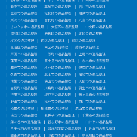
新座市の遺品整理
草加市の遺品整理
吉川市の遺品整理
三郷市の遺品整理
松伏町の遺品整理
川越市の遺品整理
所沢市の遺品整理
宮代町の遺品整理
八潮市の遺品整理
さいたま市の遺品整理
大宮区の遺品整理
中央区の遺品整理
浦和区の遺品整理
岩槻区の遺品整理
北区の遺品整理
桜区の遺品整理
西区の遺品整理
緑区の遺品整理
見沼区の遺品整理
南区の遺品整理
蕨市の遺品整理
戸田市の遺品整理
三芳町の遺品整理
上尾市の遺品整理
蓮田市の遺品整理
富士見市の遺品整理
志木市の遺品整理
和光市の遺品整理
杉戸町の遺品整理
伊奈町の遺品整理
久喜市の遺品整理
北本市の遺品整理
加須市の遺品整理
鴻巣市の遺品整理
狭山市の遺品整理
入間市の遺品整理
吉見町の遺品整理
川島町の遺品整理
羽生市の遺品整理
行田市の遺品整理
坂戸市の遺品整理
鶴ヶ島市の遺品整理
野田市の遺品整理
松戸市の遺品整理
市川市の遺品整理
柏市の遺品整理
船橋市の遺品整理
流山市の遺品整理
浦安市の遺品整理
我孫子市の遺品整理
千葉市の遺品整理
鎌ヶ谷市の遺品整理
習志野市の遺品整理
白井市の遺品整理
八千代市の遺品整理
印旛郡栄町の遺品整理
佐倉市の遺品整理
四街道市の遺品整理
印西市の遺品整理
花見川区の遺品整理