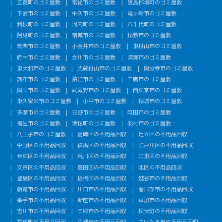
五霞町のゴミ屋敷
常総市のゴミ屋敷
猿島郡境町のゴミ屋敷
下妻市のゴミ屋敷
牛久市のゴミ屋敷
竜ヶ崎市のゴミ屋敷
利根町のゴミ屋敷
河内町のゴミ屋敷
八千代町のゴミ屋敷
阿見町のゴミ屋敷
結城市のゴミ屋敷
稲敷市のゴミ屋敷
筑西市のゴミ屋敷
小金井市のゴミ屋敷
東村山市のゴミ屋敷
府中市のゴミ屋敷
立川市のゴミ屋敷
清瀬市のゴミ屋敷
東大和市のゴミ屋敷
武蔵村山市のゴミ屋敷
国分寺市のゴミ屋敷
調布市のゴミ屋敷
狛江市のゴミ屋敷
三鷹市のゴミ屋敷
国立市のゴミ屋敷
武蔵野市のゴミ屋敷
西東京市のゴミ屋敷
東久留米市のゴミ屋敷
小平市のゴミ屋敷
稲城市のゴミ屋敷
多摩市のゴミ屋敷
日野市のゴミ屋敷
町田市のゴミ屋敷
福生市のゴミ屋敷
瑞穂町のゴミ屋敷
羽村市のゴミ屋敷
八王子市のゴミ屋敷
葛飾区の不用品回収
足立区の不用品回収
中野区の不用品回収
練馬区の不用品回収
江戸川区の不用品回収
台東区の不用品回収
荒川区の不用品回収
江東区の不用品回収
文京区の不用品回収
墨田区の不用品回収
北区の不用品回収
豊島区の不用品回収
板橋区の不用品回収
越谷市の不用品回収
朝霞市の不用品回収
川口市の不用品回収
春日部市の不用品回収
幸手市の不用品回収
新座市の不用品回収
草加市の不用品回収
吉川市の不用品回収
三郷市の不用品回収
松伏町の不用品回収
宮代町の不用品回収
八潮市の不用品回収
さいたま市の不用品回収