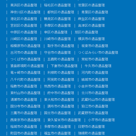
美浜区の遺品整理
稲毛区の遺品整理
若葉区の遺品整理
神奈川区の遺品整理
都筑区の遺品整理
青葉区の遺品整理
港北区の遺品整理
鶴見区の遺品整理
麻生区の遺品整理
宮前区の遺品整理
多摩区の遺品整理
高津区の遺品整理
中原区の遺品整理
幸区の遺品整理
旭区の遺品整理
川崎区の遺品整理
川崎市の遺品整理
横浜市の遺品整理
相模原市の遺品整理
取手市の遺品整理
坂東市の遺品整理
古河市の遺品整理
守谷市の遺品整理
つくばみらい市の遺品整理
つくば市の遺品整理
五霞町の遺品整理
常総市の遺品整理
猿島郡境町の遺品整理
下妻市の遺品整理
牛久市の遺品整理
竜ヶ崎市の遺品整理
利根町の遺品整理
河内町の遺品整理
八千代町の遺品整理
阿見町の遺品整理
結城市の遺品整理
稲敷市の遺品整理
筑西市の遺品整理
小金井市の遺品整理
東村山市の遺品整理
府中市の遺品整理
立川市の遺品整理
清瀬市の遺品整理
東大和市の遺品整理
武蔵村山市の遺品整理
国分寺市の遺品整理
調布市の遺品整理
狛江市の遺品整理
三鷹市の遺品整理
国立市の遺品整理
武蔵野市の遺品整理
西東京市の遺品整理
東久留米市の遺品整理
小平市の遺品整理
稲城市の遺品整理
多摩市の遺品整理
日野市の遺品整理
町田市の遺品整理
福生市の遺品整理
瑞穂町の遺品整理