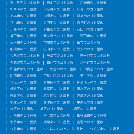
富士見市のゴミ屋敷
志木市のゴミ屋敷
和光市のゴミ屋敷
杉戸町のゴミ屋敷
伊奈町のゴミ屋敷
久喜市のゴミ屋敷
北本市のゴミ屋敷
加須市のゴミ屋敷
鴻巣市のゴミ屋敷
狭山市のゴミ屋敷
入間市のゴミ屋敷
吉見町のゴミ屋敷
川島町のゴミ屋敷
羽生市のゴミ屋敷
行田市のゴミ屋敷
坂戸市のゴミ屋敷
鶴ヶ島市のゴミ屋敷
野田市のゴミ屋敷
松戸市のゴミ屋敷
市川市のゴミ屋敷
柏市のゴミ屋敷
船橋市のゴミ屋敷
流山市のゴミ屋敷
浦安市のゴミ屋敷
我孫子市のゴミ屋敷
千葉市のゴミ屋敷
鎌ヶ谷市のゴミ屋敷
習志野市のゴミ屋敷
白井市のゴミ屋敷
八千代市のゴミ屋敷
印旛郡栄町のゴミ屋敷
佐倉市のゴミ屋敷
四街道市のゴミ屋敷
印西市のゴミ屋敷
花見川区のゴミ屋敷
美浜区のゴミ屋敷
稲毛区のゴミ屋敷
若葉区のゴミ屋敷
神奈川区のゴミ屋敷
都筑区のゴミ屋敷
青葉区のゴミ屋敷
港北区のゴミ屋敷
鶴見区のゴミ屋敷
麻生区のゴミ屋敷
宮前区のゴミ屋敷
多摩区のゴミ屋敷
高津区のゴミ屋敷
中原区のゴミ屋敷
幸区のゴミ屋敷
旭区のゴミ屋敷
川崎区のゴミ屋敷
川崎市のゴミ屋敷
横浜市のゴミ屋敷
相模原市のゴミ屋敷
取手市のゴミ屋敷
坂東市のゴミ屋敷
古河市のゴミ屋敷
守谷市のゴミ屋敷
つくばみらい市のゴミ屋敷
つくば市のゴミ屋敷