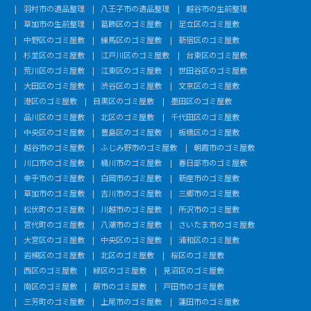
羽村市の遺品整理
八王子市の遺品整理
越谷市の生前整理
草加市の生前整理
葛飾区のゴミ屋敷
足立区のゴミ屋敷
中野区のゴミ屋敷
練馬区のゴミ屋敷
新宿区のゴミ屋敷
杉並区のゴミ屋敷
江戸川区のゴミ屋敷
台東区のゴミ屋敷
荒川区のゴミ屋敷
江東区のゴミ屋敷
世田谷区のゴミ屋敷
大田区のゴミ屋敷
渋谷区のゴミ屋敷
文京区のゴミ屋敷
港区のゴミ屋敷
目黒区のゴミ屋敷
墨田区のゴミ屋敷
品川区のゴミ屋敷
北区のゴミ屋敷
千代田区のゴミ屋敷
中央区のゴミ屋敷
豊島区のゴミ屋敷
板橋区のゴミ屋敷
越谷市のゴミ屋敷
ふじみ野市のゴミ屋敷
朝霞市のゴミ屋敷
川口市のゴミ屋敷
桶川市のゴミ屋敷
春日部市のゴミ屋敷
幸手市のゴミ屋敷
白岡市のゴミ屋敷
新座市のゴミ屋敷
草加市のゴミ屋敷
吉川市のゴミ屋敷
三郷市のゴミ屋敷
松伏町のゴミ屋敷
川越市のゴミ屋敷
所沢市のゴミ屋敷
宮代町のゴミ屋敷
八潮市のゴミ屋敷
さいたま市のゴミ屋敷
大宮区のゴミ屋敷
中央区のゴミ屋敷
浦和区のゴミ屋敷
岩槻区のゴミ屋敷
北区のゴミ屋敷
桜区のゴミ屋敷
西区のゴミ屋敷
緑区のゴミ屋敷
見沼区のゴミ屋敷
南区のゴミ屋敷
蕨市のゴミ屋敷
戸田市のゴミ屋敷
三芳町のゴミ屋敷
上尾市のゴミ屋敷
蓮田市のゴミ屋敷