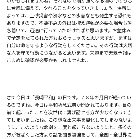
いかもしれませんね。それなので雨が強くなる前の今のうち
に台風に備えて、やれることをやっていきましょう。場所に
よっては、土砂災害や浸水などの水害なども発生する恐れも
ありますので、不要不急の外出は控え避難が必要な場合も落
ち着いて、迅速に行っていただければと思います。お盆休み
で予定をたてられた方もおらっしゃると思いますが、まずは
自分の命を守るような行動をしてください。その行動は大切
な人を守る行動につながると思います。来週まで天気予報は
こまめに確認が必要かもしれませんね。
さて今日は「長崎平和」の日です。７８年の月日が経ってい
るのですね。今日は平和祈念式典が開かれております。目の
前で起こったことを次世代に繋げ話せる方が少なくなってき
てしまいましたね。この様な出来事を風化してしまわないよ
うに、このような悲劇を二度と起こらないようにと、多くの
方が被ばくした方より話を聞き勉強をして、全国・全世界に