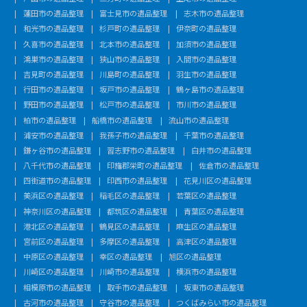
蓮田市の遺品整理
富士見市の遺品整理
志木市の遺品整理
和光市の遺品整理
杉戸町の遺品整理
伊奈町の遺品整理
久喜市の遺品整理
北本市の遺品整理
加須市の遺品整理
鴻巣市の遺品整理
狭山市の遺品整理
入間市の遺品整理
吉見町の遺品整理
川島町の遺品整理
羽生市の遺品整理
行田市の遺品整理
坂戸市の遺品整理
鶴ヶ島市の遺品整理
野田市の遺品整理
松戸市の遺品整理
市川市の遺品整理
柏市の遺品整理
船橋市の遺品整理
流山市の遺品整理
浦安市の遺品整理
我孫子市の遺品整理
千葉市の遺品整理
鎌ヶ谷市の遺品整理
習志野市の遺品整理
白井市の遺品整理
八千代市の遺品整理
印旛郡栄町の遺品整理
佐倉市の遺品整理
四街道市の遺品整理
印西市の遺品整理
花見川区の遺品整理
美浜区の遺品整理
稲毛区の遺品整理
若葉区の遺品整理
神奈川区の遺品整理
都筑区の遺品整理
青葉区の遺品整理
港北区の遺品整理
鶴見区の遺品整理
麻生区の遺品整理
宮前区の遺品整理
多摩区の遺品整理
高津区の遺品整理
中原区の遺品整理
幸区の遺品整理
旭区の遺品整理
川崎区の遺品整理
川崎市の遺品整理
横浜市の遺品整理
相模原市の遺品整理
取手市の遺品整理
坂東市の遺品整理
古河市の遺品整理
守谷市の遺品整理
つくばみらい市の遺品整理