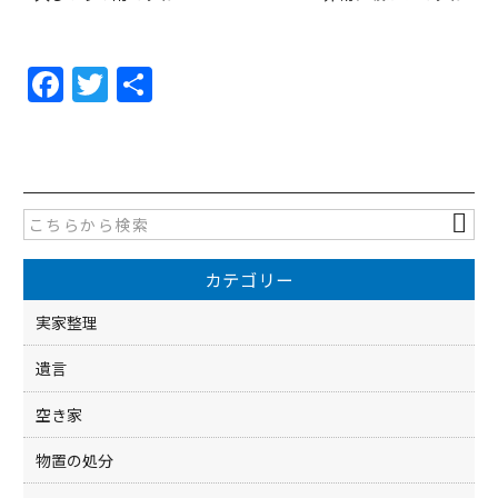
F
T
共
a
w
有
c
itt
e
er
b
o
カテゴリー
o
k
実家整理
遺言
空き家
物置の処分