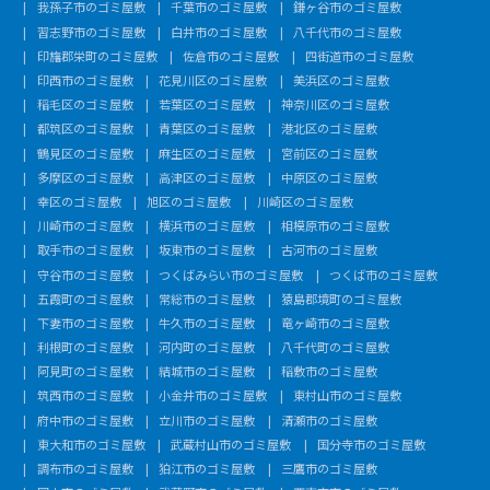
我孫子市のゴミ屋敷
千葉市のゴミ屋敷
鎌ヶ谷市のゴミ屋敷
習志野市のゴミ屋敷
白井市のゴミ屋敷
八千代市のゴミ屋敷
印旛郡栄町のゴミ屋敷
佐倉市のゴミ屋敷
四街道市のゴミ屋敷
印西市のゴミ屋敷
花見川区のゴミ屋敷
美浜区のゴミ屋敷
稲毛区のゴミ屋敷
若葉区のゴミ屋敷
神奈川区のゴミ屋敷
都筑区のゴミ屋敷
青葉区のゴミ屋敷
港北区のゴミ屋敷
鶴見区のゴミ屋敷
麻生区のゴミ屋敷
宮前区のゴミ屋敷
多摩区のゴミ屋敷
高津区のゴミ屋敷
中原区のゴミ屋敷
幸区のゴミ屋敷
旭区のゴミ屋敷
川崎区のゴミ屋敷
川崎市のゴミ屋敷
横浜市のゴミ屋敷
相模原市のゴミ屋敷
取手市のゴミ屋敷
坂東市のゴミ屋敷
古河市のゴミ屋敷
守谷市のゴミ屋敷
つくばみらい市のゴミ屋敷
つくば市のゴミ屋敷
五霞町のゴミ屋敷
常総市のゴミ屋敷
猿島郡境町のゴミ屋敷
下妻市のゴミ屋敷
牛久市のゴミ屋敷
竜ヶ崎市のゴミ屋敷
利根町のゴミ屋敷
河内町のゴミ屋敷
八千代町のゴミ屋敷
阿見町のゴミ屋敷
結城市のゴミ屋敷
稲敷市のゴミ屋敷
筑西市のゴミ屋敷
小金井市のゴミ屋敷
東村山市のゴミ屋敷
府中市のゴミ屋敷
立川市のゴミ屋敷
清瀬市のゴミ屋敷
東大和市のゴミ屋敷
武蔵村山市のゴミ屋敷
国分寺市のゴミ屋敷
調布市のゴミ屋敷
狛江市のゴミ屋敷
三鷹市のゴミ屋敷