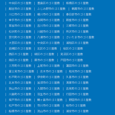
中央区のゴミ屋敷
豊島区のゴミ屋敷
板橋区のゴミ屋敷
越谷市のゴミ屋敷
ふじみ野市のゴミ屋敷
朝霞市のゴミ屋敷
川口市のゴミ屋敷
桶川市のゴミ屋敷
春日部市のゴミ屋敷
幸手市のゴミ屋敷
白岡市のゴミ屋敷
新座市のゴミ屋敷
草加市のゴミ屋敷
吉川市のゴミ屋敷
三郷市のゴミ屋敷
松伏町のゴミ屋敷
川越市のゴミ屋敷
所沢市のゴミ屋敷
宮代町のゴミ屋敷
八潮市のゴミ屋敷
さいたま市のゴミ屋敷
大宮区のゴミ屋敷
中央区のゴミ屋敷
浦和区のゴミ屋敷
岩槻区のゴミ屋敷
北区のゴミ屋敷
桜区のゴミ屋敷
西区のゴミ屋敷
緑区のゴミ屋敷
見沼区のゴミ屋敷
南区のゴミ屋敷
蕨市のゴミ屋敷
戸田市のゴミ屋敷
三芳町のゴミ屋敷
上尾市のゴミ屋敷
蓮田市のゴミ屋敷
富士見市のゴミ屋敷
志木市のゴミ屋敷
和光市のゴミ屋敷
杉戸町のゴミ屋敷
伊奈町のゴミ屋敷
久喜市のゴミ屋敷
北本市のゴミ屋敷
加須市のゴミ屋敷
鴻巣市のゴミ屋敷
狭山市のゴミ屋敷
入間市のゴミ屋敷
吉見町のゴミ屋敷
川島町のゴミ屋敷
羽生市のゴミ屋敷
行田市のゴミ屋敷
坂戸市のゴミ屋敷
鶴ヶ島市のゴミ屋敷
野田市のゴミ屋敷
松戸市のゴミ屋敷
市川市のゴミ屋敷
柏市のゴミ屋敷
船橋市のゴミ屋敷
流山市のゴミ屋敷
浦安市のゴミ屋敷