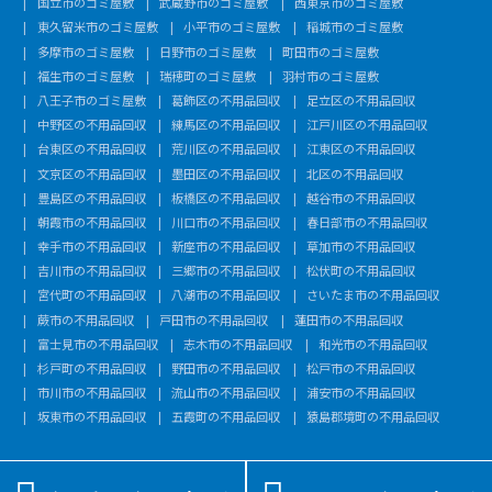
国立市のゴミ屋敷
武蔵野市のゴミ屋敷
西東京市のゴミ屋敷
東久留米市のゴミ屋敷
小平市のゴミ屋敷
稲城市のゴミ屋敷
多摩市のゴミ屋敷
日野市のゴミ屋敷
町田市のゴミ屋敷
福生市のゴミ屋敷
瑞穂町のゴミ屋敷
羽村市のゴミ屋敷
八王子市のゴミ屋敷
葛飾区の不用品回収
足立区の不用品回収
中野区の不用品回収
練馬区の不用品回収
江戸川区の不用品回収
台東区の不用品回収
荒川区の不用品回収
江東区の不用品回収
文京区の不用品回収
墨田区の不用品回収
北区の不用品回収
豊島区の不用品回収
板橋区の不用品回収
越谷市の不用品回収
朝霞市の不用品回収
川口市の不用品回収
春日部市の不用品回収
幸手市の不用品回収
新座市の不用品回収
草加市の不用品回収
吉川市の不用品回収
三郷市の不用品回収
松伏町の不用品回収
宮代町の不用品回収
八潮市の不用品回収
さいたま市の不用品回収
蕨市の不用品回収
戸田市の不用品回収
蓮田市の不用品回収
富士見市の不用品回収
志木市の不用品回収
和光市の不用品回収
杉戸町の不用品回収
野田市の不用品回収
松戸市の不用品回収
市川市の不用品回収
流山市の不用品回収
浦安市の不用品回収
坂東市の不用品回収
五霞町の不用品回収
猿島郡境町の不用品回収