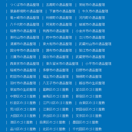
つくば市の遺品整理
五霞町の遺品整理
常総市の遺品整理
猿島郡境町の遺品整理
下妻市の遺品整理
牛久市の遺品整理
竜ヶ崎市の遺品整理
利根町の遺品整理
河内町の遺品整理
八千代町の遺品整理
阿見町の遺品整理
結城市の遺品整理
稲敷市の遺品整理
筑西市の遺品整理
小金井市の遺品整理
東村山市の遺品整理
府中市の遺品整理
立川市の遺品整理
清瀬市の遺品整理
東大和市の遺品整理
武蔵村山市の遺品整理
国分寺市の遺品整理
調布市の遺品整理
狛江市の遺品整理
三鷹市の遺品整理
国立市の遺品整理
武蔵野市の遺品整理
西東京市の遺品整理
東久留米市の遺品整理
小平市の遺品整理
稲城市の遺品整理
多摩市の遺品整理
日野市の遺品整理
町田市の遺品整理
福生市の遺品整理
瑞穂町の遺品整理
羽村市の遺品整理
八王子市の遺品整理
越谷市の生前整理
草加市の生前整理
葛飾区のゴミ屋敷
足立区のゴミ屋敷
中野区のゴミ屋敷
練馬区のゴミ屋敷
新宿区のゴミ屋敷
杉並区のゴミ屋敷
江戸川区のゴミ屋敷
台東区のゴミ屋敷
荒川区のゴミ屋敷
江東区のゴミ屋敷
世田谷区のゴミ屋敷
大田区のゴミ屋敷
渋谷区のゴミ屋敷
文京区のゴミ屋敷
港区のゴミ屋敷
目黒区のゴミ屋敷
墨田区のゴミ屋敷
品川区のゴミ屋敷
北区のゴミ屋敷
千代田区のゴミ屋敷