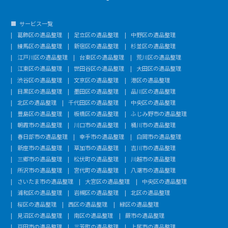
サービス一覧
葛飾区の遺品整理
足立区の遺品整理
中野区の遺品整理
練馬区の遺品整理
新宿区の遺品整理
杉並区の遺品整理
江戸川区の遺品整理
台東区の遺品整理
荒川区の遺品整理
江東区の遺品整理
世田谷区の遺品整理
大田区の遺品整理
渋谷区の遺品整理
文京区の遺品整理
港区の遺品整理
目黒区の遺品整理
墨田区の遺品整理
品川区の遺品整理
北区の遺品整理
千代田区の遺品整理
中央区の遺品整理
豊島区の遺品整理
板橋区の遺品整理
ふじみ野市の遺品整理
朝霞市の遺品整理
川口市の遺品整理
桶川市の遺品整理
春日部市の遺品整理
幸手市の遺品整理
白岡市の遺品整理
新座市の遺品整理
草加市の遺品整理
吉川市の遺品整理
三郷市の遺品整理
松伏町の遺品整理
川越市の遺品整理
所沢市の遺品整理
宮代町の遺品整理
八潮市の遺品整理
さいたま市の遺品整理
大宮区の遺品整理
中央区の遺品整理
浦和区の遺品整理
岩槻区の遺品整理
北区の遺品整理
桜区の遺品整理
西区の遺品整理
緑区の遺品整理
見沼区の遺品整理
南区の遺品整理
蕨市の遺品整理
戸田市の遺品整理
三芳町の遺品整理
上尾市の遺品整理