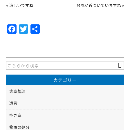
«
涼しいですね
台風が近づいていますね
»
F
T
共
a
w
有
c
itt
e
er
b
o
カテゴリー
o
k
実家整理
遺言
空き家
物置の処分