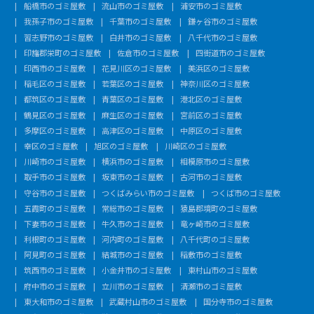
船橋市のゴミ屋敷
流山市のゴミ屋敷
浦安市のゴミ屋敷
我孫子市のゴミ屋敷
千葉市のゴミ屋敷
鎌ヶ谷市のゴミ屋敷
習志野市のゴミ屋敷
白井市のゴミ屋敷
八千代市のゴミ屋敷
印旛郡栄町のゴミ屋敷
佐倉市のゴミ屋敷
四街道市のゴミ屋敷
印西市のゴミ屋敷
花見川区のゴミ屋敷
美浜区のゴミ屋敷
稲毛区のゴミ屋敷
若葉区のゴミ屋敷
神奈川区のゴミ屋敷
都筑区のゴミ屋敷
青葉区のゴミ屋敷
港北区のゴミ屋敷
鶴見区のゴミ屋敷
麻生区のゴミ屋敷
宮前区のゴミ屋敷
多摩区のゴミ屋敷
高津区のゴミ屋敷
中原区のゴミ屋敷
幸区のゴミ屋敷
旭区のゴミ屋敷
川崎区のゴミ屋敷
川崎市のゴミ屋敷
横浜市のゴミ屋敷
相模原市のゴミ屋敷
取手市のゴミ屋敷
坂東市のゴミ屋敷
古河市のゴミ屋敷
守谷市のゴミ屋敷
つくばみらい市のゴミ屋敷
つくば市のゴミ屋敷
五霞町のゴミ屋敷
常総市のゴミ屋敷
猿島郡境町のゴミ屋敷
下妻市のゴミ屋敷
牛久市のゴミ屋敷
竜ヶ崎市のゴミ屋敷
利根町のゴミ屋敷
河内町のゴミ屋敷
八千代町のゴミ屋敷
阿見町のゴミ屋敷
結城市のゴミ屋敷
稲敷市のゴミ屋敷
筑西市のゴミ屋敷
小金井市のゴミ屋敷
東村山市のゴミ屋敷
府中市のゴミ屋敷
立川市のゴミ屋敷
清瀬市のゴミ屋敷
東大和市のゴミ屋敷
武蔵村山市のゴミ屋敷
国分寺市のゴミ屋敷