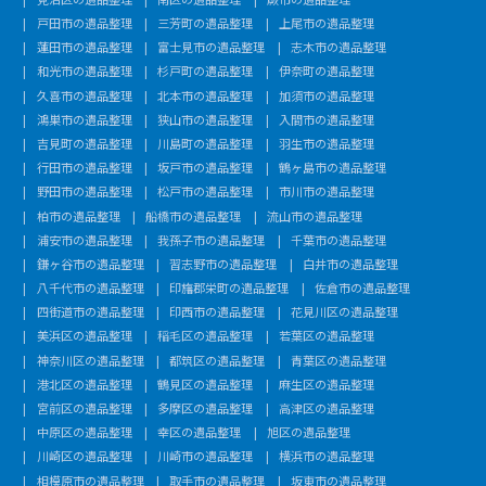
戸田市の遺品整理
三芳町の遺品整理
上尾市の遺品整理
蓮田市の遺品整理
富士見市の遺品整理
志木市の遺品整理
和光市の遺品整理
杉戸町の遺品整理
伊奈町の遺品整理
久喜市の遺品整理
北本市の遺品整理
加須市の遺品整理
鴻巣市の遺品整理
狭山市の遺品整理
入間市の遺品整理
吉見町の遺品整理
川島町の遺品整理
羽生市の遺品整理
行田市の遺品整理
坂戸市の遺品整理
鶴ヶ島市の遺品整理
野田市の遺品整理
松戸市の遺品整理
市川市の遺品整理
柏市の遺品整理
船橋市の遺品整理
流山市の遺品整理
浦安市の遺品整理
我孫子市の遺品整理
千葉市の遺品整理
鎌ヶ谷市の遺品整理
習志野市の遺品整理
白井市の遺品整理
八千代市の遺品整理
印旛郡栄町の遺品整理
佐倉市の遺品整理
四街道市の遺品整理
印西市の遺品整理
花見川区の遺品整理
美浜区の遺品整理
稲毛区の遺品整理
若葉区の遺品整理
神奈川区の遺品整理
都筑区の遺品整理
青葉区の遺品整理
港北区の遺品整理
鶴見区の遺品整理
麻生区の遺品整理
宮前区の遺品整理
多摩区の遺品整理
高津区の遺品整理
中原区の遺品整理
幸区の遺品整理
旭区の遺品整理
川崎区の遺品整理
川崎市の遺品整理
横浜市の遺品整理
相模原市の遺品整理
取手市の遺品整理
坂東市の遺品整理