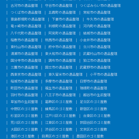
古河市の遺品整理
守谷市の遺品整理
つくばみらい市の遺品整理
つくば市の遺品整理
五霞町の遺品整理
常総市の遺品整理
猿島郡境町の遺品整理
下妻市の遺品整理
牛久市の遺品整理
竜ヶ崎市の遺品整理
利根町の遺品整理
河内町の遺品整理
八千代町の遺品整理
阿見町の遺品整理
結城市の遺品整理
稲敷市の遺品整理
筑西市の遺品整理
小金井市の遺品整理
東村山市の遺品整理
府中市の遺品整理
立川市の遺品整理
清瀬市の遺品整理
東大和市の遺品整理
武蔵村山市の遺品整理
国分寺市の遺品整理
調布市の遺品整理
狛江市の遺品整理
三鷹市の遺品整理
国立市の遺品整理
武蔵野市の遺品整理
西東京市の遺品整理
東久留米市の遺品整理
小平市の遺品整理
稲城市の遺品整理
多摩市の遺品整理
日野市の遺品整理
町田市の遺品整理
福生市の遺品整理
瑞穂町の遺品整理
羽村市の遺品整理
八王子市の遺品整理
越谷市の生前整理
草加市の生前整理
葛飾区のゴミ屋敷
足立区のゴミ屋敷
中野区のゴミ屋敷
練馬区のゴミ屋敷
新宿区のゴミ屋敷
杉並区のゴミ屋敷
江戸川区のゴミ屋敷
台東区のゴミ屋敷
荒川区のゴミ屋敷
江東区のゴミ屋敷
世田谷区のゴミ屋敷
大田区のゴミ屋敷
渋谷区のゴミ屋敷
文京区のゴミ屋敷
港区のゴミ屋敷
目黒区のゴミ屋敷
墨田区のゴミ屋敷