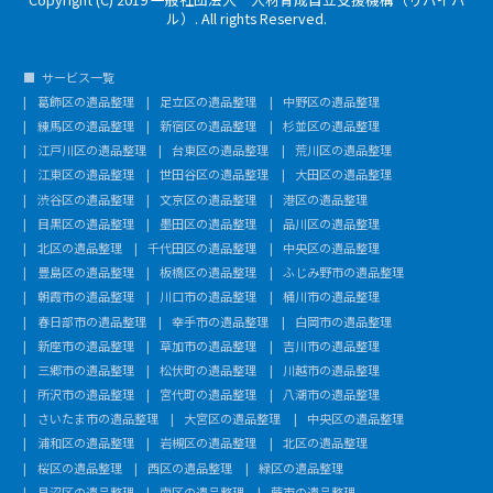
ル）. All rights Reserved.
サービス一覧
葛飾区の遺品整理
足立区の遺品整理
中野区の遺品整理
練馬区の遺品整理
新宿区の遺品整理
杉並区の遺品整理
江戸川区の遺品整理
台東区の遺品整理
荒川区の遺品整理
江東区の遺品整理
世田谷区の遺品整理
大田区の遺品整理
渋谷区の遺品整理
文京区の遺品整理
港区の遺品整理
目黒区の遺品整理
墨田区の遺品整理
品川区の遺品整理
北区の遺品整理
千代田区の遺品整理
中央区の遺品整理
豊島区の遺品整理
板橋区の遺品整理
ふじみ野市の遺品整理
朝霞市の遺品整理
川口市の遺品整理
桶川市の遺品整理
春日部市の遺品整理
幸手市の遺品整理
白岡市の遺品整理
新座市の遺品整理
草加市の遺品整理
吉川市の遺品整理
三郷市の遺品整理
松伏町の遺品整理
川越市の遺品整理
所沢市の遺品整理
宮代町の遺品整理
八潮市の遺品整理
さいたま市の遺品整理
大宮区の遺品整理
中央区の遺品整理
浦和区の遺品整理
岩槻区の遺品整理
北区の遺品整理
桜区の遺品整理
西区の遺品整理
緑区の遺品整理
見沼区の遺品整理
南区の遺品整理
蕨市の遺品整理