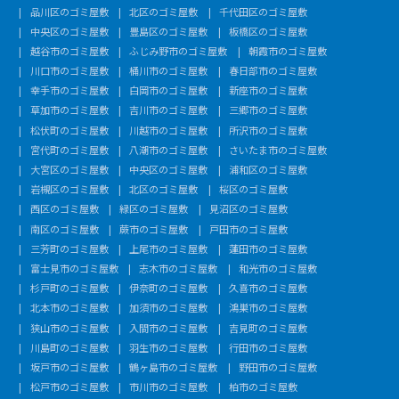
品川区のゴミ屋敷
北区のゴミ屋敷
千代田区のゴミ屋敷
中央区のゴミ屋敷
豊島区のゴミ屋敷
板橋区のゴミ屋敷
越谷市のゴミ屋敷
ふじみ野市のゴミ屋敷
朝霞市のゴミ屋敷
川口市のゴミ屋敷
桶川市のゴミ屋敷
春日部市のゴミ屋敷
幸手市のゴミ屋敷
白岡市のゴミ屋敷
新座市のゴミ屋敷
草加市のゴミ屋敷
吉川市のゴミ屋敷
三郷市のゴミ屋敷
松伏町のゴミ屋敷
川越市のゴミ屋敷
所沢市のゴミ屋敷
宮代町のゴミ屋敷
八潮市のゴミ屋敷
さいたま市のゴミ屋敷
大宮区のゴミ屋敷
中央区のゴミ屋敷
浦和区のゴミ屋敷
岩槻区のゴミ屋敷
北区のゴミ屋敷
桜区のゴミ屋敷
西区のゴミ屋敷
緑区のゴミ屋敷
見沼区のゴミ屋敷
南区のゴミ屋敷
蕨市のゴミ屋敷
戸田市のゴミ屋敷
三芳町のゴミ屋敷
上尾市のゴミ屋敷
蓮田市のゴミ屋敷
富士見市のゴミ屋敷
志木市のゴミ屋敷
和光市のゴミ屋敷
杉戸町のゴミ屋敷
伊奈町のゴミ屋敷
久喜市のゴミ屋敷
北本市のゴミ屋敷
加須市のゴミ屋敷
鴻巣市のゴミ屋敷
狭山市のゴミ屋敷
入間市のゴミ屋敷
吉見町のゴミ屋敷
川島町のゴミ屋敷
羽生市のゴミ屋敷
行田市のゴミ屋敷
坂戸市のゴミ屋敷
鶴ヶ島市のゴミ屋敷
野田市のゴミ屋敷
松戸市のゴミ屋敷
市川市のゴミ屋敷
柏市のゴミ屋敷