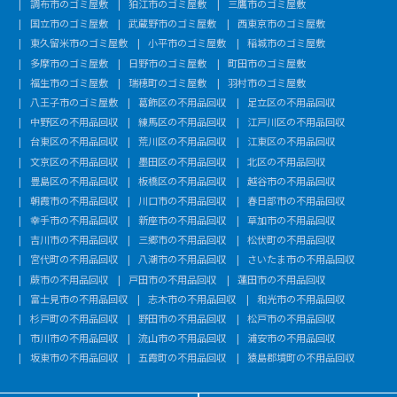
調布市のゴミ屋敷
狛江市のゴミ屋敷
三鷹市のゴミ屋敷
国立市のゴミ屋敷
武蔵野市のゴミ屋敷
西東京市のゴミ屋敷
東久留米市のゴミ屋敷
小平市のゴミ屋敷
稲城市のゴミ屋敷
多摩市のゴミ屋敷
日野市のゴミ屋敷
町田市のゴミ屋敷
福生市のゴミ屋敷
瑞穂町のゴミ屋敷
羽村市のゴミ屋敷
八王子市のゴミ屋敷
葛飾区の不用品回収
足立区の不用品回収
中野区の不用品回収
練馬区の不用品回収
江戸川区の不用品回収
台東区の不用品回収
荒川区の不用品回収
江東区の不用品回収
文京区の不用品回収
墨田区の不用品回収
北区の不用品回収
豊島区の不用品回収
板橋区の不用品回収
越谷市の不用品回収
朝霞市の不用品回収
川口市の不用品回収
春日部市の不用品回収
幸手市の不用品回収
新座市の不用品回収
草加市の不用品回収
吉川市の不用品回収
三郷市の不用品回収
松伏町の不用品回収
宮代町の不用品回収
八潮市の不用品回収
さいたま市の不用品回収
蕨市の不用品回収
戸田市の不用品回収
蓮田市の不用品回収
富士見市の不用品回収
志木市の不用品回収
和光市の不用品回収
杉戸町の不用品回収
野田市の不用品回収
松戸市の不用品回収
市川市の不用品回収
流山市の不用品回収
浦安市の不用品回収
坂東市の不用品回収
五霞町の不用品回収
猿島郡境町の不用品回収