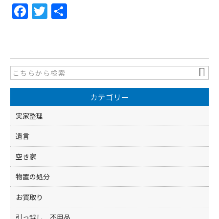
F
T
共
a
w
有
c
itt
e
er
b
o
カテゴリー
o
k
実家整理
遺言
空き家
物置の処分
お買取り
引っ越し 不用品