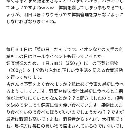
寒くなるとまた服を出さないといけませんから、ハッキリし
てほしいですよねｗｗｗ 体調を崩してしまう事もあるでし
ょうが、明日は暑くなりそうです体調管理を怠らないように
しなければなりませんね。
毎月３１日は「菜の日」だそうです。イオンなどの大手の企
業もこの日はセールやイベントも行っているとか。
健康増進のため、１日５皿分（350ｇ）以上の野菜と果物
（200ｇ）を十分取り入れた正しい食生活を伝える食育活動
を行っております。
皆さんは野菜をよく食べますか？私は必ず食事の最初に食べ
るようにしています。野菜やお味噌汁は最初に食べると血糖
値が上がりにくいとかなんとか？？と聞きましたので、順番
を決めて少しでも健康に気を使い食べています。果物はあま
り食べないので食べたほうがいいのでしょうかね？？ですが
最近は野菜も高いですよね。消費者からすれば、大打撃です
ね。奥様方は毎日の買い物で悩まされているのではないでし