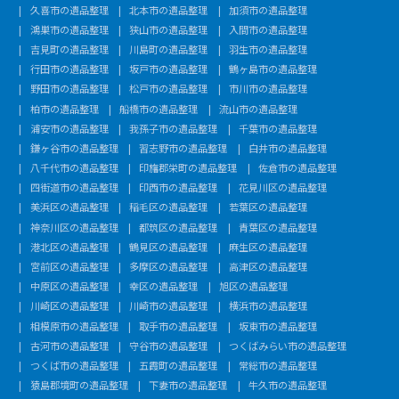
久喜市の遺品整理
北本市の遺品整理
加須市の遺品整理
鴻巣市の遺品整理
狭山市の遺品整理
入間市の遺品整理
吉見町の遺品整理
川島町の遺品整理
羽生市の遺品整理
行田市の遺品整理
坂戸市の遺品整理
鶴ヶ島市の遺品整理
野田市の遺品整理
松戸市の遺品整理
市川市の遺品整理
柏市の遺品整理
船橋市の遺品整理
流山市の遺品整理
浦安市の遺品整理
我孫子市の遺品整理
千葉市の遺品整理
鎌ヶ谷市の遺品整理
習志野市の遺品整理
白井市の遺品整理
八千代市の遺品整理
印旛郡栄町の遺品整理
佐倉市の遺品整理
四街道市の遺品整理
印西市の遺品整理
花見川区の遺品整理
美浜区の遺品整理
稲毛区の遺品整理
若葉区の遺品整理
神奈川区の遺品整理
都筑区の遺品整理
青葉区の遺品整理
港北区の遺品整理
鶴見区の遺品整理
麻生区の遺品整理
宮前区の遺品整理
多摩区の遺品整理
高津区の遺品整理
中原区の遺品整理
幸区の遺品整理
旭区の遺品整理
川崎区の遺品整理
川崎市の遺品整理
横浜市の遺品整理
相模原市の遺品整理
取手市の遺品整理
坂東市の遺品整理
古河市の遺品整理
守谷市の遺品整理
つくばみらい市の遺品整理
つくば市の遺品整理
五霞町の遺品整理
常総市の遺品整理
猿島郡境町の遺品整理
下妻市の遺品整理
牛久市の遺品整理