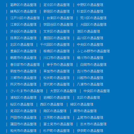
葛飾区の遺品整理
足立区の遺品整理
中野区の遺品整理
練馬区の遺品整理
新宿区の遺品整理
杉並区の遺品整理
江戸川区の遺品整理
台東区の遺品整理
荒川区の遺品整理
江東区の遺品整理
世田谷区の遺品整理
大田区の遺品整理
渋谷区の遺品整理
文京区の遺品整理
港区の遺品整理
目黒区の遺品整理
墨田区の遺品整理
品川区の遺品整理
北区の遺品整理
千代田区の遺品整理
中央区の遺品整理
豊島区の遺品整理
板橋区の遺品整理
ふじみ野市の遺品整理
朝霞市の遺品整理
川口市の遺品整理
桶川市の遺品整理
春日部市の遺品整理
幸手市の遺品整理
白岡市の遺品整理
新座市の遺品整理
草加市の遺品整理
吉川市の遺品整理
三郷市の遺品整理
松伏町の遺品整理
川越市の遺品整理
所沢市の遺品整理
宮代町の遺品整理
八潮市の遺品整理
さいたま市の遺品整理
大宮区の遺品整理
中央区の遺品整理
浦和区の遺品整理
岩槻区の遺品整理
北区の遺品整理
桜区の遺品整理
西区の遺品整理
緑区の遺品整理
見沼区の遺品整理
南区の遺品整理
蕨市の遺品整理
戸田市の遺品整理
三芳町の遺品整理
上尾市の遺品整理
蓮田市の遺品整理
富士見市の遺品整理
志木市の遺品整理
和光市の遺品整理
杉戸町の遺品整理
伊奈町の遺品整理