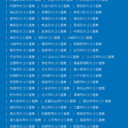
印西市のゴミ屋敷
花見川区のゴミ屋敷
美浜区のゴミ屋敷
稲毛区のゴミ屋敷
若葉区のゴミ屋敷
神奈川区のゴミ屋敷
都筑区のゴミ屋敷
青葉区のゴミ屋敷
港北区のゴミ屋敷
鶴見区のゴミ屋敷
麻生区のゴミ屋敷
宮前区のゴミ屋敷
多摩区のゴミ屋敷
高津区のゴミ屋敷
中原区のゴミ屋敷
幸区のゴミ屋敷
旭区のゴミ屋敷
川崎区のゴミ屋敷
川崎市のゴミ屋敷
横浜市のゴミ屋敷
相模原市のゴミ屋敷
取手市のゴミ屋敷
坂東市のゴミ屋敷
古河市のゴミ屋敷
守谷市のゴミ屋敷
つくばみらい市のゴミ屋敷
つくば市のゴミ屋敷
五霞町のゴミ屋敷
常総市のゴミ屋敷
猿島郡境町のゴミ屋敷
下妻市のゴミ屋敷
牛久市のゴミ屋敷
竜ヶ崎市のゴミ屋敷
利根町のゴミ屋敷
河内町のゴミ屋敷
八千代町のゴミ屋敷
阿見町のゴミ屋敷
結城市のゴミ屋敷
稲敷市のゴミ屋敷
筑西市のゴミ屋敷
小金井市のゴミ屋敷
東村山市のゴミ屋敷
府中市のゴミ屋敷
立川市のゴミ屋敷
清瀬市のゴミ屋敷
東大和市のゴミ屋敷
武蔵村山市のゴミ屋敷
国分寺市のゴミ屋敷
調布市のゴミ屋敷
狛江市のゴミ屋敷
三鷹市のゴミ屋敷
国立市のゴミ屋敷
武蔵野市のゴミ屋敷
西東京市のゴミ屋敷
東久留米市のゴミ屋敷
小平市のゴミ屋敷
稲城市のゴミ屋敷
多摩市のゴミ屋敷
日野市のゴミ屋敷
町田市のゴミ屋敷