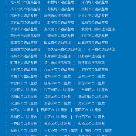
竜ヶ崎市の遺品整理
利根町の遺品整理
河内町の遺品整理
八千代町の遺品整理
阿見町の遺品整理
結城市の遺品整理
稲敷市の遺品整理
筑西市の遺品整理
小金井市の遺品整理
東村山市の遺品整理
府中市の遺品整理
立川市の遺品整理
清瀬市の遺品整理
東大和市の遺品整理
武蔵村山市の遺品整理
国分寺市の遺品整理
調布市の遺品整理
狛江市の遺品整理
三鷹市の遺品整理
国立市の遺品整理
武蔵野市の遺品整理
西東京市の遺品整理
東久留米市の遺品整理
小平市の遺品整理
稲城市の遺品整理
多摩市の遺品整理
日野市の遺品整理
町田市の遺品整理
福生市の遺品整理
瑞穂町の遺品整理
羽村市の遺品整理
八王子市の遺品整理
越谷市の生前整理
草加市の生前整理
葛飾区のゴミ屋敷
足立区のゴミ屋敷
中野区のゴミ屋敷
練馬区のゴミ屋敷
新宿区のゴミ屋敷
杉並区のゴミ屋敷
江戸川区のゴミ屋敷
台東区のゴミ屋敷
荒川区のゴミ屋敷
江東区のゴミ屋敷
世田谷区のゴミ屋敷
大田区のゴミ屋敷
渋谷区のゴミ屋敷
文京区のゴミ屋敷
港区のゴミ屋敷
目黒区のゴミ屋敷
墨田区のゴミ屋敷
品川区のゴミ屋敷
北区のゴミ屋敷
千代田区のゴミ屋敷
中央区のゴミ屋敷
豊島区のゴミ屋敷
板橋区のゴミ屋敷
越谷市のゴミ屋敷
ふじみ野市のゴミ屋敷
朝霞市のゴミ屋敷