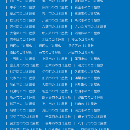
川口市のゴミ屋敷
桶川市のゴミ屋敷
春日部市のゴミ屋敷
幸手市のゴミ屋敷
白岡市のゴミ屋敷
新座市のゴミ屋敷
草加市のゴミ屋敷
吉川市のゴミ屋敷
三郷市のゴミ屋敷
松伏町のゴミ屋敷
川越市のゴミ屋敷
所沢市のゴミ屋敷
宮代町のゴミ屋敷
八潮市のゴミ屋敷
さいたま市のゴミ屋敷
大宮区のゴミ屋敷
中央区のゴミ屋敷
浦和区のゴミ屋敷
岩槻区のゴミ屋敷
北区のゴミ屋敷
桜区のゴミ屋敷
西区のゴミ屋敷
緑区のゴミ屋敷
見沼区のゴミ屋敷
南区のゴミ屋敷
蕨市のゴミ屋敷
戸田市のゴミ屋敷
三芳町のゴミ屋敷
上尾市のゴミ屋敷
蓮田市のゴミ屋敷
富士見市のゴミ屋敷
志木市のゴミ屋敷
和光市のゴミ屋敷
杉戸町のゴミ屋敷
伊奈町のゴミ屋敷
久喜市のゴミ屋敷
北本市のゴミ屋敷
加須市のゴミ屋敷
鴻巣市のゴミ屋敷
狭山市のゴミ屋敷
入間市のゴミ屋敷
吉見町のゴミ屋敷
川島町のゴミ屋敷
羽生市のゴミ屋敷
行田市のゴミ屋敷
坂戸市のゴミ屋敷
鶴ヶ島市のゴミ屋敷
野田市のゴミ屋敷
松戸市のゴミ屋敷
市川市のゴミ屋敷
柏市のゴミ屋敷
船橋市のゴミ屋敷
流山市のゴミ屋敷
浦安市のゴミ屋敷
我孫子市のゴミ屋敷
千葉市のゴミ屋敷
鎌ヶ谷市のゴミ屋敷
習志野市のゴミ屋敷
白井市のゴミ屋敷
八千代市のゴミ屋敷
印旛郡栄町のゴミ屋敷
佐倉市のゴミ屋敷
四街道市のゴミ屋敷