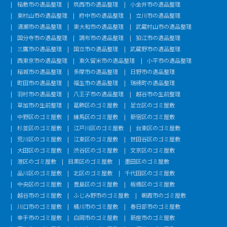
稲敷市の遺品整理
筑西市の遺品整理
小金井市の遺品整理
東村山市の遺品整理
府中市の遺品整理
立川市の遺品整理
清瀬市の遺品整理
東大和市の遺品整理
武蔵村山市の遺品整理
国分寺市の遺品整理
調布市の遺品整理
狛江市の遺品整理
三鷹市の遺品整理
国立市の遺品整理
武蔵野市の遺品整理
西東京市の遺品整理
東久留米市の遺品整理
小平市の遺品整理
稲城市の遺品整理
多摩市の遺品整理
日野市の遺品整理
町田市の遺品整理
福生市の遺品整理
瑞穂町の遺品整理
羽村市の遺品整理
八王子市の遺品整理
越谷市の生前整理
草加市の生前整理
葛飾区のゴミ屋敷
足立区のゴミ屋敷
中野区のゴミ屋敷
練馬区のゴミ屋敷
新宿区のゴミ屋敷
杉並区のゴミ屋敷
江戸川区のゴミ屋敷
台東区のゴミ屋敷
荒川区のゴミ屋敷
江東区のゴミ屋敷
世田谷区のゴミ屋敷
大田区のゴミ屋敷
渋谷区のゴミ屋敷
文京区のゴミ屋敷
港区のゴミ屋敷
目黒区のゴミ屋敷
墨田区のゴミ屋敷
品川区のゴミ屋敷
北区のゴミ屋敷
千代田区のゴミ屋敷
中央区のゴミ屋敷
豊島区のゴミ屋敷
板橋区のゴミ屋敷
越谷市のゴミ屋敷
ふじみ野市のゴミ屋敷
朝霞市のゴミ屋敷
川口市のゴミ屋敷
桶川市のゴミ屋敷
春日部市のゴミ屋敷
幸手市のゴミ屋敷
白岡市のゴミ屋敷
新座市のゴミ屋敷