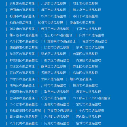
吉見町の遺品整理
川島町の遺品整理
羽生市の遺品整理
行田市の遺品整理
坂戸市の遺品整理
鶴ヶ島市の遺品整理
野田市の遺品整理
松戸市の遺品整理
市川市の遺品整理
柏市の遺品整理
船橋市の遺品整理
流山市の遺品整理
浦安市の遺品整理
我孫子市の遺品整理
千葉市の遺品整理
鎌ヶ谷市の遺品整理
習志野市の遺品整理
白井市の遺品整理
八千代市の遺品整理
印旛郡栄町の遺品整理
佐倉市の遺品整理
四街道市の遺品整理
印西市の遺品整理
花見川区の遺品整理
美浜区の遺品整理
稲毛区の遺品整理
若葉区の遺品整理
神奈川区の遺品整理
都筑区の遺品整理
青葉区の遺品整理
港北区の遺品整理
鶴見区の遺品整理
麻生区の遺品整理
宮前区の遺品整理
多摩区の遺品整理
高津区の遺品整理
中原区の遺品整理
幸区の遺品整理
旭区の遺品整理
川崎区の遺品整理
川崎市の遺品整理
横浜市の遺品整理
相模原市の遺品整理
取手市の遺品整理
坂東市の遺品整理
古河市の遺品整理
守谷市の遺品整理
つくばみらい市の遺品整理
つくば市の遺品整理
五霞町の遺品整理
常総市の遺品整理
猿島郡境町の遺品整理
下妻市の遺品整理
牛久市の遺品整理
竜ヶ崎市の遺品整理
利根町の遺品整理
河内町の遺品整理
八千代町の遺品整理
阿見町の遺品整理
結城市の遺品整理