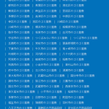
都筑区のゴミ屋敷
青葉区のゴミ屋敷
港北区のゴミ屋敷
鶴見区のゴミ屋敷
麻生区のゴミ屋敷
宮前区のゴミ屋敷
多摩区のゴミ屋敷
高津区のゴミ屋敷
中原区のゴミ屋敷
幸区のゴミ屋敷
旭区のゴミ屋敷
川崎区のゴミ屋敷
川崎市のゴミ屋敷
横浜市のゴミ屋敷
相模原市のゴミ屋敷
取手市のゴミ屋敷
坂東市のゴミ屋敷
古河市のゴミ屋敷
守谷市のゴミ屋敷
つくばみらい市のゴミ屋敷
つくば市のゴミ屋敷
五霞町のゴミ屋敷
常総市のゴミ屋敷
猿島郡境町のゴミ屋敷
下妻市のゴミ屋敷
牛久市のゴミ屋敷
竜ヶ崎市のゴミ屋敷
利根町のゴミ屋敷
河内町のゴミ屋敷
八千代町のゴミ屋敷
阿見町のゴミ屋敷
結城市のゴミ屋敷
稲敷市のゴミ屋敷
筑西市のゴミ屋敷
小金井市のゴミ屋敷
東村山市のゴミ屋敷
府中市のゴミ屋敷
立川市のゴミ屋敷
清瀬市のゴミ屋敷
東大和市のゴミ屋敷
武蔵村山市のゴミ屋敷
国分寺市のゴミ屋敷
調布市のゴミ屋敷
狛江市のゴミ屋敷
三鷹市のゴミ屋敷
国立市のゴミ屋敷
武蔵野市のゴミ屋敷
西東京市のゴミ屋敷
東久留米市のゴミ屋敷
小平市のゴミ屋敷
稲城市のゴミ屋敷
多摩市のゴミ屋敷
日野市のゴミ屋敷
町田市のゴミ屋敷
福生市のゴミ屋敷
瑞穂町のゴミ屋敷
羽村市のゴミ屋敷
八王子市のゴミ屋敷
葛飾区の不用品回収
足立区の不用品回収