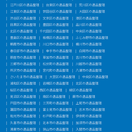
江戸川区の遺品整理
台東区の遺品整理
荒川区の遺品整理
江東区の遺品整理
世田谷区の遺品整理
大田区の遺品整理
渋谷区の遺品整理
文京区の遺品整理
港区の遺品整理
目黒区の遺品整理
墨田区の遺品整理
品川区の遺品整理
北区の遺品整理
千代田区の遺品整理
中央区の遺品整理
豊島区の遺品整理
板橋区の遺品整理
ふじみ野市の遺品整理
朝霞市の遺品整理
川口市の遺品整理
桶川市の遺品整理
春日部市の遺品整理
幸手市の遺品整理
白岡市の遺品整理
新座市の遺品整理
草加市の遺品整理
吉川市の遺品整理
三郷市の遺品整理
松伏町の遺品整理
川越市の遺品整理
所沢市の遺品整理
宮代町の遺品整理
八潮市の遺品整理
さいたま市の遺品整理
大宮区の遺品整理
中央区の遺品整理
浦和区の遺品整理
岩槻区の遺品整理
北区の遺品整理
桜区の遺品整理
西区の遺品整理
緑区の遺品整理
見沼区の遺品整理
南区の遺品整理
蕨市の遺品整理
戸田市の遺品整理
三芳町の遺品整理
上尾市の遺品整理
蓮田市の遺品整理
富士見市の遺品整理
志木市の遺品整理
和光市の遺品整理
杉戸町の遺品整理
伊奈町の遺品整理
久喜市の遺品整理
北本市の遺品整理
加須市の遺品整理
鴻巣市の遺品整理
狭山市の遺品整理
入間市の遺品整理