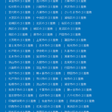
草加市のゴミ屋敷
吉川市のゴミ屋敷
三郷市のゴミ屋敷
松伏町のゴミ屋敷
川越市のゴミ屋敷
所沢市のゴミ屋敷
宮代町のゴミ屋敷
八潮市のゴミ屋敷
さいたま市のゴミ屋敷
大宮区のゴミ屋敷
中央区のゴミ屋敷
浦和区のゴミ屋敷
岩槻区のゴミ屋敷
北区のゴミ屋敷
桜区のゴミ屋敷
西区のゴミ屋敷
緑区のゴミ屋敷
見沼区のゴミ屋敷
南区のゴミ屋敷
蕨市のゴミ屋敷
戸田市のゴミ屋敷
三芳町のゴミ屋敷
上尾市のゴミ屋敷
蓮田市のゴミ屋敷
富士見市のゴミ屋敷
志木市のゴミ屋敷
和光市のゴミ屋敷
杉戸町のゴミ屋敷
伊奈町のゴミ屋敷
久喜市のゴミ屋敷
北本市のゴミ屋敷
加須市のゴミ屋敷
鴻巣市のゴミ屋敷
狭山市のゴミ屋敷
入間市のゴミ屋敷
吉見町のゴミ屋敷
川島町のゴミ屋敷
羽生市のゴミ屋敷
行田市のゴミ屋敷
坂戸市のゴミ屋敷
鶴ヶ島市のゴミ屋敷
野田市のゴミ屋敷
松戸市のゴミ屋敷
市川市のゴミ屋敷
柏市のゴミ屋敷
船橋市のゴミ屋敷
流山市のゴミ屋敷
浦安市のゴミ屋敷
我孫子市のゴミ屋敷
千葉市のゴミ屋敷
鎌ヶ谷市のゴミ屋敷
習志野市のゴミ屋敷
白井市のゴミ屋敷
八千代市のゴミ屋敷
印旛郡栄町のゴミ屋敷
佐倉市のゴミ屋敷
四街道市のゴミ屋敷
印西市のゴミ屋敷
花見川区のゴミ屋敷
美浜区のゴミ屋敷
稲毛区のゴミ屋敷
若葉区のゴミ屋敷
神奈川区のゴミ屋敷