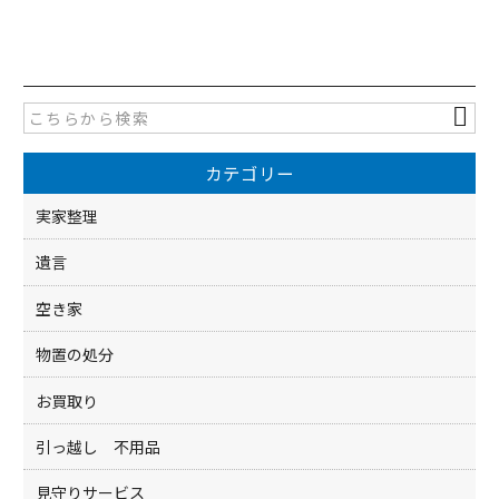
a
w
有
c
itt
e
er
b
o
カテゴリー
o
k
実家整理
遺言
空き家
物置の処分
お買取り
引っ越し 不用品
見守りサービス