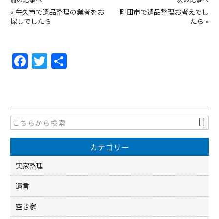
«
牛久市で遺品整理の業者をお
町田市で遺品整理お考えでし
探しでしたら
たら
»
F
T
共
a
w
有
c
itt
e
er
b
o
カテゴリー
o
k
実家整理
遺言
空き家