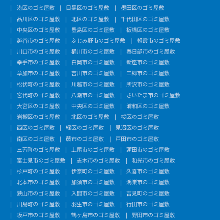
港区のゴミ屋敷
目黒区のゴミ屋敷
墨田区のゴミ屋敷
品川区のゴミ屋敷
北区のゴミ屋敷
千代田区のゴミ屋敷
中央区のゴミ屋敷
豊島区のゴミ屋敷
板橋区のゴミ屋敷
越谷市のゴミ屋敷
ふじみ野市のゴミ屋敷
朝霞市のゴミ屋敷
川口市のゴミ屋敷
桶川市のゴミ屋敷
春日部市のゴミ屋敷
幸手市のゴミ屋敷
白岡市のゴミ屋敷
新座市のゴミ屋敷
草加市のゴミ屋敷
吉川市のゴミ屋敷
三郷市のゴミ屋敷
松伏町のゴミ屋敷
川越市のゴミ屋敷
所沢市のゴミ屋敷
宮代町のゴミ屋敷
八潮市のゴミ屋敷
さいたま市のゴミ屋敷
大宮区のゴミ屋敷
中央区のゴミ屋敷
浦和区のゴミ屋敷
岩槻区のゴミ屋敷
北区のゴミ屋敷
桜区のゴミ屋敷
西区のゴミ屋敷
緑区のゴミ屋敷
見沼区のゴミ屋敷
南区のゴミ屋敷
蕨市のゴミ屋敷
戸田市のゴミ屋敷
三芳町のゴミ屋敷
上尾市のゴミ屋敷
蓮田市のゴミ屋敷
富士見市のゴミ屋敷
志木市のゴミ屋敷
和光市のゴミ屋敷
杉戸町のゴミ屋敷
伊奈町のゴミ屋敷
久喜市のゴミ屋敷
北本市のゴミ屋敷
加須市のゴミ屋敷
鴻巣市のゴミ屋敷
狭山市のゴミ屋敷
入間市のゴミ屋敷
吉見町のゴミ屋敷
川島町のゴミ屋敷
羽生市のゴミ屋敷
行田市のゴミ屋敷
坂戸市のゴミ屋敷
鶴ヶ島市のゴミ屋敷
野田市のゴミ屋敷