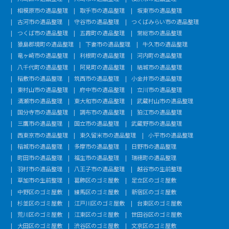
相模原市の遺品整理
取手市の遺品整理
坂東市の遺品整理
古河市の遺品整理
守谷市の遺品整理
つくばみらい市の遺品整理
つくば市の遺品整理
五霞町の遺品整理
常総市の遺品整理
猿島郡境町の遺品整理
下妻市の遺品整理
牛久市の遺品整理
竜ヶ崎市の遺品整理
利根町の遺品整理
河内町の遺品整理
八千代町の遺品整理
阿見町の遺品整理
結城市の遺品整理
稲敷市の遺品整理
筑西市の遺品整理
小金井市の遺品整理
東村山市の遺品整理
府中市の遺品整理
立川市の遺品整理
清瀬市の遺品整理
東大和市の遺品整理
武蔵村山市の遺品整理
国分寺市の遺品整理
調布市の遺品整理
狛江市の遺品整理
三鷹市の遺品整理
国立市の遺品整理
武蔵野市の遺品整理
西東京市の遺品整理
東久留米市の遺品整理
小平市の遺品整理
稲城市の遺品整理
多摩市の遺品整理
日野市の遺品整理
町田市の遺品整理
福生市の遺品整理
瑞穂町の遺品整理
羽村市の遺品整理
八王子市の遺品整理
越谷市の生前整理
草加市の生前整理
葛飾区のゴミ屋敷
足立区のゴミ屋敷
中野区のゴミ屋敷
練馬区のゴミ屋敷
新宿区のゴミ屋敷
杉並区のゴミ屋敷
江戸川区のゴミ屋敷
台東区のゴミ屋敷
荒川区のゴミ屋敷
江東区のゴミ屋敷
世田谷区のゴミ屋敷
大田区のゴミ屋敷
渋谷区のゴミ屋敷
文京区のゴミ屋敷