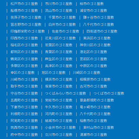
松戸市のゴミ屋敷
市川市のゴミ屋敷
柏市のゴミ屋敷
船橋市のゴミ屋敷
流山市のゴミ屋敷
浦安市のゴミ屋敷
我孫子市のゴミ屋敷
千葉市のゴミ屋敷
鎌ヶ谷市のゴミ屋敷
習志野市のゴミ屋敷
白井市のゴミ屋敷
八千代市のゴミ屋敷
印旛郡栄町のゴミ屋敷
佐倉市のゴミ屋敷
四街道市のゴミ屋敷
印西市のゴミ屋敷
花見川区のゴミ屋敷
美浜区のゴミ屋敷
稲毛区のゴミ屋敷
若葉区のゴミ屋敷
神奈川区のゴミ屋敷
都筑区のゴミ屋敷
青葉区のゴミ屋敷
港北区のゴミ屋敷
鶴見区のゴミ屋敷
麻生区のゴミ屋敷
宮前区のゴミ屋敷
多摩区のゴミ屋敷
高津区のゴミ屋敷
中原区のゴミ屋敷
幸区のゴミ屋敷
旭区のゴミ屋敷
川崎区のゴミ屋敷
川崎市のゴミ屋敷
横浜市のゴミ屋敷
相模原市のゴミ屋敷
取手市のゴミ屋敷
坂東市のゴミ屋敷
古河市のゴミ屋敷
守谷市のゴミ屋敷
つくばみらい市のゴミ屋敷
つくば市のゴミ屋敷
五霞町のゴミ屋敷
常総市のゴミ屋敷
猿島郡境町のゴミ屋敷
下妻市のゴミ屋敷
牛久市のゴミ屋敷
竜ヶ崎市のゴミ屋敷
利根町のゴミ屋敷
河内町のゴミ屋敷
八千代町のゴミ屋敷
阿見町のゴミ屋敷
結城市のゴミ屋敷
稲敷市のゴミ屋敷
筑西市のゴミ屋敷
小金井市のゴミ屋敷
東村山市のゴミ屋敷
府中市のゴミ屋敷
立川市のゴミ屋敷
清瀬市のゴミ屋敷