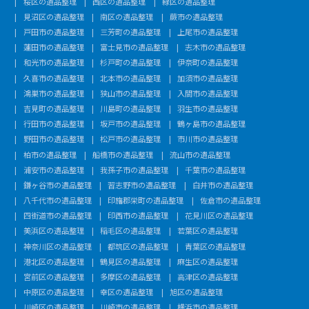
桜区の遺品整理
西区の遺品整理
緑区の遺品整理
見沼区の遺品整理
南区の遺品整理
蕨市の遺品整理
戸田市の遺品整理
三芳町の遺品整理
上尾市の遺品整理
蓮田市の遺品整理
富士見市の遺品整理
志木市の遺品整理
和光市の遺品整理
杉戸町の遺品整理
伊奈町の遺品整理
久喜市の遺品整理
北本市の遺品整理
加須市の遺品整理
鴻巣市の遺品整理
狭山市の遺品整理
入間市の遺品整理
吉見町の遺品整理
川島町の遺品整理
羽生市の遺品整理
行田市の遺品整理
坂戸市の遺品整理
鶴ヶ島市の遺品整理
野田市の遺品整理
松戸市の遺品整理
市川市の遺品整理
柏市の遺品整理
船橋市の遺品整理
流山市の遺品整理
浦安市の遺品整理
我孫子市の遺品整理
千葉市の遺品整理
鎌ヶ谷市の遺品整理
習志野市の遺品整理
白井市の遺品整理
八千代市の遺品整理
印旛郡栄町の遺品整理
佐倉市の遺品整理
四街道市の遺品整理
印西市の遺品整理
花見川区の遺品整理
美浜区の遺品整理
稲毛区の遺品整理
若葉区の遺品整理
神奈川区の遺品整理
都筑区の遺品整理
青葉区の遺品整理
港北区の遺品整理
鶴見区の遺品整理
麻生区の遺品整理
宮前区の遺品整理
多摩区の遺品整理
高津区の遺品整理
中原区の遺品整理
幸区の遺品整理
旭区の遺品整理
川崎区の遺品整理
川崎市の遺品整理
横浜市の遺品整理