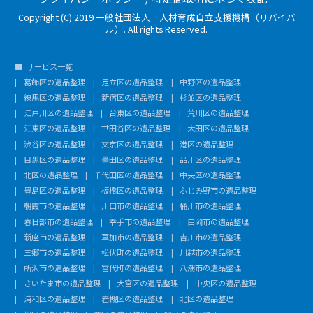
Copyright (C) 2019 一般社団法人 人材育成自立支援機構（リバイバ
ル）. All rights Reserved.
サービス一覧
葛飾区の遺品整理
足立区の遺品整理
中野区の遺品整理
練馬区の遺品整理
新宿区の遺品整理
杉並区の遺品整理
江戸川区の遺品整理
台東区の遺品整理
荒川区の遺品整理
江東区の遺品整理
世田谷区の遺品整理
大田区の遺品整理
渋谷区の遺品整理
文京区の遺品整理
港区の遺品整理
目黒区の遺品整理
墨田区の遺品整理
品川区の遺品整理
北区の遺品整理
千代田区の遺品整理
中央区の遺品整理
豊島区の遺品整理
板橋区の遺品整理
ふじみ野市の遺品整理
朝霞市の遺品整理
川口市の遺品整理
桶川市の遺品整理
春日部市の遺品整理
幸手市の遺品整理
白岡市の遺品整理
新座市の遺品整理
草加市の遺品整理
吉川市の遺品整理
三郷市の遺品整理
松伏町の遺品整理
川越市の遺品整理
所沢市の遺品整理
宮代町の遺品整理
八潮市の遺品整理
さいたま市の遺品整理
大宮区の遺品整理
中央区の遺品整理
浦和区の遺品整理
岩槻区の遺品整理
北区の遺品整理