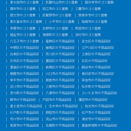
東大和市のゴミ屋敷
武蔵村山市のゴミ屋敷
国分寺市のゴミ屋敷
調布市のゴミ屋敷
狛江市のゴミ屋敷
三鷹市のゴミ屋敷
国立市のゴミ屋敷
武蔵野市のゴミ屋敷
西東京市のゴミ屋敷
東久留米市のゴミ屋敷
小平市のゴミ屋敷
稲城市のゴミ屋敷
多摩市のゴミ屋敷
日野市のゴミ屋敷
町田市のゴミ屋敷
福生市のゴミ屋敷
瑞穂町のゴミ屋敷
羽村市のゴミ屋敷
八王子市のゴミ屋敷
葛飾区の不用品回収
足立区の不用品回収
中野区の不用品回収
練馬区の不用品回収
江戸川区の不用品回収
台東区の不用品回収
荒川区の不用品回収
江東区の不用品回収
文京区の不用品回収
墨田区の不用品回収
北区の不用品回収
豊島区の不用品回収
板橋区の不用品回収
越谷市の不用品回収
朝霞市の不用品回収
川口市の不用品回収
春日部市の不用品回収
幸手市の不用品回収
新座市の不用品回収
草加市の不用品回収
吉川市の不用品回収
三郷市の不用品回収
松伏町の不用品回収
宮代町の不用品回収
八潮市の不用品回収
さいたま市の不用品回収
蕨市の不用品回収
戸田市の不用品回収
蓮田市の不用品回収
富士見市の不用品回収
志木市の不用品回収
和光市の不用品回収
杉戸町の不用品回収
野田市の不用品回収
松戸市の不用品回収
市川市の不用品回収
流山市の不用品回収
浦安市の不用品回収
坂東市の不用品回収
五霞町の不用品回収
猿島郡境町の不用品回収