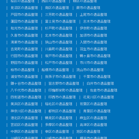
桜区の遺品整理
西区の遺品整理
緑区の遺品整理
見沼区の遺品整理
南区の遺品整理
蕨市の遺品整理
戸田市の遺品整理
三芳町の遺品整理
上尾市の遺品整理
蓮田市の遺品整理
富士見市の遺品整理
志木市の遺品整理
和光市の遺品整理
杉戸町の遺品整理
伊奈町の遺品整理
久喜市の遺品整理
北本市の遺品整理
加須市の遺品整理
鴻巣市の遺品整理
狭山市の遺品整理
入間市の遺品整理
吉見町の遺品整理
川島町の遺品整理
羽生市の遺品整理
行田市の遺品整理
坂戸市の遺品整理
鶴ヶ島市の遺品整理
野田市の遺品整理
松戸市の遺品整理
市川市の遺品整理
柏市の遺品整理
船橋市の遺品整理
流山市の遺品整理
浦安市の遺品整理
我孫子市の遺品整理
千葉市の遺品整理
鎌ヶ谷市の遺品整理
習志野市の遺品整理
白井市の遺品整理
八千代市の遺品整理
印旛郡栄町の遺品整理
佐倉市の遺品整理
四街道市の遺品整理
印西市の遺品整理
花見川区の遺品整理
美浜区の遺品整理
稲毛区の遺品整理
若葉区の遺品整理
神奈川区の遺品整理
都筑区の遺品整理
青葉区の遺品整理
港北区の遺品整理
鶴見区の遺品整理
麻生区の遺品整理
宮前区の遺品整理
多摩区の遺品整理
高津区の遺品整理
中原区の遺品整理
幸区の遺品整理
旭区の遺品整理
川崎区の遺品整理
川崎市の遺品整理
横浜市の遺品整理