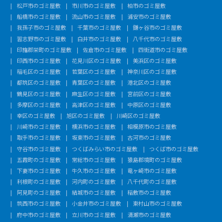
松戸市のゴミ屋敷
市川市のゴミ屋敷
柏市のゴミ屋敷
船橋市のゴミ屋敷
流山市のゴミ屋敷
浦安市のゴミ屋敷
我孫子市のゴミ屋敷
千葉市のゴミ屋敷
鎌ヶ谷市のゴミ屋敷
習志野市のゴミ屋敷
白井市のゴミ屋敷
八千代市のゴミ屋敷
印旛郡栄町のゴミ屋敷
佐倉市のゴミ屋敷
四街道市のゴミ屋敷
印西市のゴミ屋敷
花見川区のゴミ屋敷
美浜区のゴミ屋敷
稲毛区のゴミ屋敷
若葉区のゴミ屋敷
神奈川区のゴミ屋敷
都筑区のゴミ屋敷
青葉区のゴミ屋敷
港北区のゴミ屋敷
鶴見区のゴミ屋敷
麻生区のゴミ屋敷
宮前区のゴミ屋敷
多摩区のゴミ屋敷
高津区のゴミ屋敷
中原区のゴミ屋敷
幸区のゴミ屋敷
旭区のゴミ屋敷
川崎区のゴミ屋敷
川崎市のゴミ屋敷
横浜市のゴミ屋敷
相模原市のゴミ屋敷
取手市のゴミ屋敷
坂東市のゴミ屋敷
古河市のゴミ屋敷
守谷市のゴミ屋敷
つくばみらい市のゴミ屋敷
つくば市のゴミ屋敷
五霞町のゴミ屋敷
常総市のゴミ屋敷
猿島郡境町のゴミ屋敷
下妻市のゴミ屋敷
牛久市のゴミ屋敷
竜ヶ崎市のゴミ屋敷
利根町のゴミ屋敷
河内町のゴミ屋敷
八千代町のゴミ屋敷
阿見町のゴミ屋敷
結城市のゴミ屋敷
稲敷市のゴミ屋敷
筑西市のゴミ屋敷
小金井市のゴミ屋敷
東村山市のゴミ屋敷
府中市のゴミ屋敷
立川市のゴミ屋敷
清瀬市のゴミ屋敷