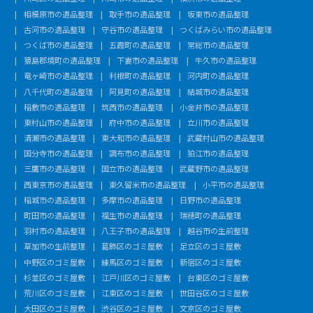
相模原市の遺品整理
取手市の遺品整理
坂東市の遺品整理
古河市の遺品整理
守谷市の遺品整理
つくばみらい市の遺品整理
つくば市の遺品整理
五霞町の遺品整理
常総市の遺品整理
猿島郡境町の遺品整理
下妻市の遺品整理
牛久市の遺品整理
竜ヶ崎市の遺品整理
利根町の遺品整理
河内町の遺品整理
八千代町の遺品整理
阿見町の遺品整理
結城市の遺品整理
稲敷市の遺品整理
筑西市の遺品整理
小金井市の遺品整理
東村山市の遺品整理
府中市の遺品整理
立川市の遺品整理
清瀬市の遺品整理
東大和市の遺品整理
武蔵村山市の遺品整理
国分寺市の遺品整理
調布市の遺品整理
狛江市の遺品整理
三鷹市の遺品整理
国立市の遺品整理
武蔵野市の遺品整理
西東京市の遺品整理
東久留米市の遺品整理
小平市の遺品整理
稲城市の遺品整理
多摩市の遺品整理
日野市の遺品整理
町田市の遺品整理
福生市の遺品整理
瑞穂町の遺品整理
羽村市の遺品整理
八王子市の遺品整理
越谷市の生前整理
草加市の生前整理
葛飾区のゴミ屋敷
足立区のゴミ屋敷
中野区のゴミ屋敷
練馬区のゴミ屋敷
新宿区のゴミ屋敷
杉並区のゴミ屋敷
江戸川区のゴミ屋敷
台東区のゴミ屋敷
荒川区のゴミ屋敷
江東区のゴミ屋敷
世田谷区のゴミ屋敷
大田区のゴミ屋敷
渋谷区のゴミ屋敷
文京区のゴミ屋敷