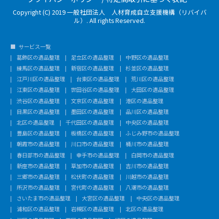
Copyright (C) 2019 一般社団法人 人材育成自立支援機構（リバイバ
ル）. All rights Reserved.
サービス一覧
葛飾区の遺品整理
足立区の遺品整理
中野区の遺品整理
練馬区の遺品整理
新宿区の遺品整理
杉並区の遺品整理
江戸川区の遺品整理
台東区の遺品整理
荒川区の遺品整理
江東区の遺品整理
世田谷区の遺品整理
大田区の遺品整理
渋谷区の遺品整理
文京区の遺品整理
港区の遺品整理
目黒区の遺品整理
墨田区の遺品整理
品川区の遺品整理
北区の遺品整理
千代田区の遺品整理
中央区の遺品整理
豊島区の遺品整理
板橋区の遺品整理
ふじみ野市の遺品整理
朝霞市の遺品整理
川口市の遺品整理
桶川市の遺品整理
春日部市の遺品整理
幸手市の遺品整理
白岡市の遺品整理
新座市の遺品整理
草加市の遺品整理
吉川市の遺品整理
三郷市の遺品整理
松伏町の遺品整理
川越市の遺品整理
所沢市の遺品整理
宮代町の遺品整理
八潮市の遺品整理
さいたま市の遺品整理
大宮区の遺品整理
中央区の遺品整理
浦和区の遺品整理
岩槻区の遺品整理
北区の遺品整理