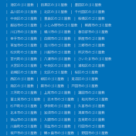
港区のゴミ屋敷
目黒区のゴミ屋敷
墨田区のゴミ屋敷
品川区のゴミ屋敷
北区のゴミ屋敷
千代田区のゴミ屋敷
中央区のゴミ屋敷
豊島区のゴミ屋敷
板橋区のゴミ屋敷
越谷市のゴミ屋敷
ふじみ野市のゴミ屋敷
朝霞市のゴミ屋敷
川口市のゴミ屋敷
桶川市のゴミ屋敷
春日部市のゴミ屋敷
幸手市のゴミ屋敷
白岡市のゴミ屋敷
新座市のゴミ屋敷
草加市のゴミ屋敷
吉川市のゴミ屋敷
三郷市のゴミ屋敷
松伏町のゴミ屋敷
川越市のゴミ屋敷
所沢市のゴミ屋敷
宮代町のゴミ屋敷
八潮市のゴミ屋敷
さいたま市のゴミ屋敷
大宮区のゴミ屋敷
中央区のゴミ屋敷
浦和区のゴミ屋敷
岩槻区のゴミ屋敷
北区のゴミ屋敷
桜区のゴミ屋敷
西区のゴミ屋敷
緑区のゴミ屋敷
見沼区のゴミ屋敷
南区のゴミ屋敷
蕨市のゴミ屋敷
戸田市のゴミ屋敷
三芳町のゴミ屋敷
上尾市のゴミ屋敷
蓮田市のゴミ屋敷
富士見市のゴミ屋敷
志木市のゴミ屋敷
和光市のゴミ屋敷
杉戸町のゴミ屋敷
伊奈町のゴミ屋敷
久喜市のゴミ屋敷
北本市のゴミ屋敷
加須市のゴミ屋敷
鴻巣市のゴミ屋敷
狭山市のゴミ屋敷
入間市のゴミ屋敷
吉見町のゴミ屋敷
川島町のゴミ屋敷
羽生市のゴミ屋敷
行田市のゴミ屋敷
坂戸市のゴミ屋敷
鶴ヶ島市のゴミ屋敷
野田市のゴミ屋敷