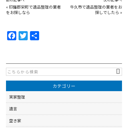
«
印旛郡栄町で遺品整理の業者
牛久市で遺品整理の業者をお
をお探しなら
探しでしたら
»
F
T
共
a
w
有
c
itt
e
er
b
o
カテゴリー
o
k
実家整理
遺言
空き家