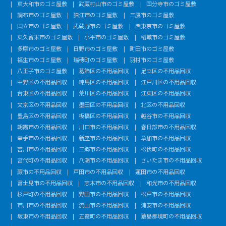
東大和市のゴミ屋敷
武蔵村山市のゴミ屋敷
国分寺市のゴミ屋敷
調布市のゴミ屋敷
狛江市のゴミ屋敷
三鷹市のゴミ屋敷
国立市のゴミ屋敷
武蔵野市のゴミ屋敷
西東京市のゴミ屋敷
東久留米市のゴミ屋敷
小平市のゴミ屋敷
稲城市のゴミ屋敷
多摩市のゴミ屋敷
日野市のゴミ屋敷
町田市のゴミ屋敷
福生市のゴミ屋敷
瑞穂町のゴミ屋敷
羽村市のゴミ屋敷
八王子市のゴミ屋敷
葛飾区の不用品回収
足立区の不用品回収
中野区の不用品回収
練馬区の不用品回収
江戸川区の不用品回収
台東区の不用品回収
荒川区の不用品回収
江東区の不用品回収
文京区の不用品回収
墨田区の不用品回収
北区の不用品回収
豊島区の不用品回収
板橋区の不用品回収
越谷市の不用品回収
朝霞市の不用品回収
川口市の不用品回収
春日部市の不用品回収
幸手市の不用品回収
新座市の不用品回収
草加市の不用品回収
吉川市の不用品回収
三郷市の不用品回収
松伏町の不用品回収
宮代町の不用品回収
八潮市の不用品回収
さいたま市の不用品回収
蕨市の不用品回収
戸田市の不用品回収
蓮田市の不用品回収
富士見市の不用品回収
志木市の不用品回収
和光市の不用品回収
杉戸町の不用品回収
野田市の不用品回収
松戸市の不用品回収
市川市の不用品回収
流山市の不用品回収
浦安市の不用品回収
坂東市の不用品回収
五霞町の不用品回収
猿島郡境町の不用品回収