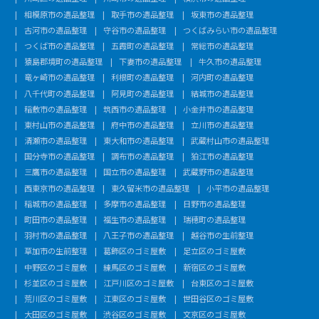
相模原市の遺品整理
取手市の遺品整理
坂東市の遺品整理
古河市の遺品整理
守谷市の遺品整理
つくばみらい市の遺品整理
つくば市の遺品整理
五霞町の遺品整理
常総市の遺品整理
猿島郡境町の遺品整理
下妻市の遺品整理
牛久市の遺品整理
竜ヶ崎市の遺品整理
利根町の遺品整理
河内町の遺品整理
八千代町の遺品整理
阿見町の遺品整理
結城市の遺品整理
稲敷市の遺品整理
筑西市の遺品整理
小金井市の遺品整理
東村山市の遺品整理
府中市の遺品整理
立川市の遺品整理
清瀬市の遺品整理
東大和市の遺品整理
武蔵村山市の遺品整理
国分寺市の遺品整理
調布市の遺品整理
狛江市の遺品整理
三鷹市の遺品整理
国立市の遺品整理
武蔵野市の遺品整理
西東京市の遺品整理
東久留米市の遺品整理
小平市の遺品整理
稲城市の遺品整理
多摩市の遺品整理
日野市の遺品整理
町田市の遺品整理
福生市の遺品整理
瑞穂町の遺品整理
羽村市の遺品整理
八王子市の遺品整理
越谷市の生前整理
草加市の生前整理
葛飾区のゴミ屋敷
足立区のゴミ屋敷
中野区のゴミ屋敷
練馬区のゴミ屋敷
新宿区のゴミ屋敷
杉並区のゴミ屋敷
江戸川区のゴミ屋敷
台東区のゴミ屋敷
荒川区のゴミ屋敷
江東区のゴミ屋敷
世田谷区のゴミ屋敷
大田区のゴミ屋敷
渋谷区のゴミ屋敷
文京区のゴミ屋敷