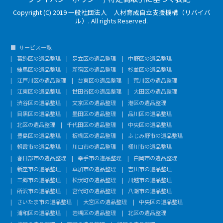
Copyright (C) 2019 一般社団法人 人材育成自立支援機構（リバイバ
ル）. All rights Reserved.
サービス一覧
葛飾区の遺品整理
足立区の遺品整理
中野区の遺品整理
練馬区の遺品整理
新宿区の遺品整理
杉並区の遺品整理
江戸川区の遺品整理
台東区の遺品整理
荒川区の遺品整理
江東区の遺品整理
世田谷区の遺品整理
大田区の遺品整理
渋谷区の遺品整理
文京区の遺品整理
港区の遺品整理
目黒区の遺品整理
墨田区の遺品整理
品川区の遺品整理
北区の遺品整理
千代田区の遺品整理
中央区の遺品整理
豊島区の遺品整理
板橋区の遺品整理
ふじみ野市の遺品整理
朝霞市の遺品整理
川口市の遺品整理
桶川市の遺品整理
春日部市の遺品整理
幸手市の遺品整理
白岡市の遺品整理
新座市の遺品整理
草加市の遺品整理
吉川市の遺品整理
三郷市の遺品整理
松伏町の遺品整理
川越市の遺品整理
所沢市の遺品整理
宮代町の遺品整理
八潮市の遺品整理
さいたま市の遺品整理
大宮区の遺品整理
中央区の遺品整理
浦和区の遺品整理
岩槻区の遺品整理
北区の遺品整理