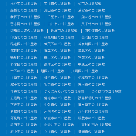
松戸市のゴミ屋敷
市川市のゴミ屋敷
柏市のゴミ屋敷
船橋市のゴミ屋敷
流山市のゴミ屋敷
浦安市のゴミ屋敷
我孫子市のゴミ屋敷
千葉市のゴミ屋敷
鎌ヶ谷市のゴミ屋敷
習志野市のゴミ屋敷
白井市のゴミ屋敷
八千代市のゴミ屋敷
印旛郡栄町のゴミ屋敷
佐倉市のゴミ屋敷
四街道市のゴミ屋敷
印西市のゴミ屋敷
花見川区のゴミ屋敷
美浜区のゴミ屋敷
稲毛区のゴミ屋敷
若葉区のゴミ屋敷
神奈川区のゴミ屋敷
都筑区のゴミ屋敷
青葉区のゴミ屋敷
港北区のゴミ屋敷
鶴見区のゴミ屋敷
麻生区のゴミ屋敷
宮前区のゴミ屋敷
多摩区のゴミ屋敷
高津区のゴミ屋敷
中原区のゴミ屋敷
幸区のゴミ屋敷
旭区のゴミ屋敷
川崎区のゴミ屋敷
川崎市のゴミ屋敷
横浜市のゴミ屋敷
相模原市のゴミ屋敷
取手市のゴミ屋敷
坂東市のゴミ屋敷
古河市のゴミ屋敷
守谷市のゴミ屋敷
つくばみらい市のゴミ屋敷
つくば市のゴミ屋敷
五霞町のゴミ屋敷
常総市のゴミ屋敷
猿島郡境町のゴミ屋敷
下妻市のゴミ屋敷
牛久市のゴミ屋敷
竜ヶ崎市のゴミ屋敷
利根町のゴミ屋敷
河内町のゴミ屋敷
八千代町のゴミ屋敷
阿見町のゴミ屋敷
結城市のゴミ屋敷
稲敷市のゴミ屋敷
筑西市のゴミ屋敷
小金井市のゴミ屋敷
東村山市のゴミ屋敷
府中市のゴミ屋敷
立川市のゴミ屋敷
清瀬市のゴミ屋敷