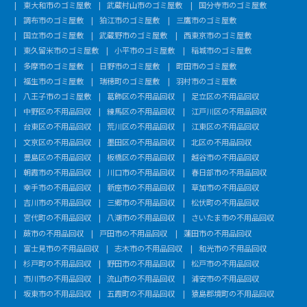
東大和市のゴミ屋敷
武蔵村山市のゴミ屋敷
国分寺市のゴミ屋敷
調布市のゴミ屋敷
狛江市のゴミ屋敷
三鷹市のゴミ屋敷
国立市のゴミ屋敷
武蔵野市のゴミ屋敷
西東京市のゴミ屋敷
東久留米市のゴミ屋敷
小平市のゴミ屋敷
稲城市のゴミ屋敷
多摩市のゴミ屋敷
日野市のゴミ屋敷
町田市のゴミ屋敷
福生市のゴミ屋敷
瑞穂町のゴミ屋敷
羽村市のゴミ屋敷
八王子市のゴミ屋敷
葛飾区の不用品回収
足立区の不用品回収
中野区の不用品回収
練馬区の不用品回収
江戸川区の不用品回収
台東区の不用品回収
荒川区の不用品回収
江東区の不用品回収
文京区の不用品回収
墨田区の不用品回収
北区の不用品回収
豊島区の不用品回収
板橋区の不用品回収
越谷市の不用品回収
朝霞市の不用品回収
川口市の不用品回収
春日部市の不用品回収
幸手市の不用品回収
新座市の不用品回収
草加市の不用品回収
吉川市の不用品回収
三郷市の不用品回収
松伏町の不用品回収
宮代町の不用品回収
八潮市の不用品回収
さいたま市の不用品回収
蕨市の不用品回収
戸田市の不用品回収
蓮田市の不用品回収
富士見市の不用品回収
志木市の不用品回収
和光市の不用品回収
杉戸町の不用品回収
野田市の不用品回収
松戸市の不用品回収
市川市の不用品回収
流山市の不用品回収
浦安市の不用品回収
坂東市の不用品回収
五霞町の不用品回収
猿島郡境町の不用品回収