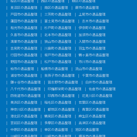
桜区の遺品整理
西区の遺品整理
緑区の遺品整理
見沼区の遺品整理
南区の遺品整理
蕨市の遺品整理
戸田市の遺品整理
三芳町の遺品整理
上尾市の遺品整理
蓮田市の遺品整理
富士見市の遺品整理
志木市の遺品整理
和光市の遺品整理
杉戸町の遺品整理
伊奈町の遺品整理
久喜市の遺品整理
北本市の遺品整理
加須市の遺品整理
鴻巣市の遺品整理
狭山市の遺品整理
入間市の遺品整理
吉見町の遺品整理
川島町の遺品整理
羽生市の遺品整理
行田市の遺品整理
坂戸市の遺品整理
鶴ヶ島市の遺品整理
野田市の遺品整理
松戸市の遺品整理
市川市の遺品整理
柏市の遺品整理
船橋市の遺品整理
流山市の遺品整理
浦安市の遺品整理
我孫子市の遺品整理
千葉市の遺品整理
鎌ヶ谷市の遺品整理
習志野市の遺品整理
白井市の遺品整理
八千代市の遺品整理
印旛郡栄町の遺品整理
佐倉市の遺品整理
四街道市の遺品整理
印西市の遺品整理
花見川区の遺品整理
美浜区の遺品整理
稲毛区の遺品整理
若葉区の遺品整理
神奈川区の遺品整理
都筑区の遺品整理
青葉区の遺品整理
港北区の遺品整理
鶴見区の遺品整理
麻生区の遺品整理
宮前区の遺品整理
多摩区の遺品整理
高津区の遺品整理
中原区の遺品整理
幸区の遺品整理
旭区の遺品整理
川崎区の遺品整理
川崎市の遺品整理
横浜市の遺品整理