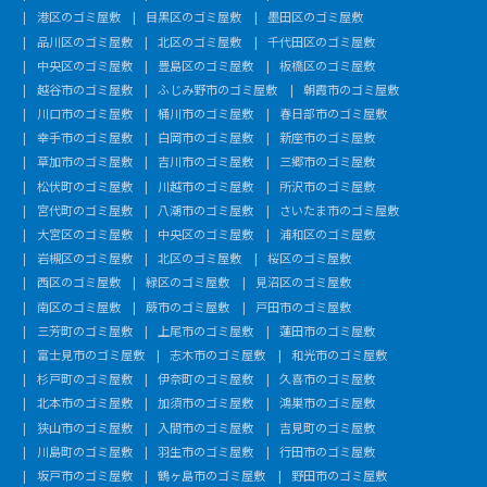
港区のゴミ屋敷
目黒区のゴミ屋敷
墨田区のゴミ屋敷
品川区のゴミ屋敷
北区のゴミ屋敷
千代田区のゴミ屋敷
中央区のゴミ屋敷
豊島区のゴミ屋敷
板橋区のゴミ屋敷
越谷市のゴミ屋敷
ふじみ野市のゴミ屋敷
朝霞市のゴミ屋敷
川口市のゴミ屋敷
桶川市のゴミ屋敷
春日部市のゴミ屋敷
幸手市のゴミ屋敷
白岡市のゴミ屋敷
新座市のゴミ屋敷
草加市のゴミ屋敷
吉川市のゴミ屋敷
三郷市のゴミ屋敷
松伏町のゴミ屋敷
川越市のゴミ屋敷
所沢市のゴミ屋敷
宮代町のゴミ屋敷
八潮市のゴミ屋敷
さいたま市のゴミ屋敷
大宮区のゴミ屋敷
中央区のゴミ屋敷
浦和区のゴミ屋敷
岩槻区のゴミ屋敷
北区のゴミ屋敷
桜区のゴミ屋敷
西区のゴミ屋敷
緑区のゴミ屋敷
見沼区のゴミ屋敷
南区のゴミ屋敷
蕨市のゴミ屋敷
戸田市のゴミ屋敷
三芳町のゴミ屋敷
上尾市のゴミ屋敷
蓮田市のゴミ屋敷
富士見市のゴミ屋敷
志木市のゴミ屋敷
和光市のゴミ屋敷
杉戸町のゴミ屋敷
伊奈町のゴミ屋敷
久喜市のゴミ屋敷
北本市のゴミ屋敷
加須市のゴミ屋敷
鴻巣市のゴミ屋敷
狭山市のゴミ屋敷
入間市のゴミ屋敷
吉見町のゴミ屋敷
川島町のゴミ屋敷
羽生市のゴミ屋敷
行田市のゴミ屋敷
坂戸市のゴミ屋敷
鶴ヶ島市のゴミ屋敷
野田市のゴミ屋敷