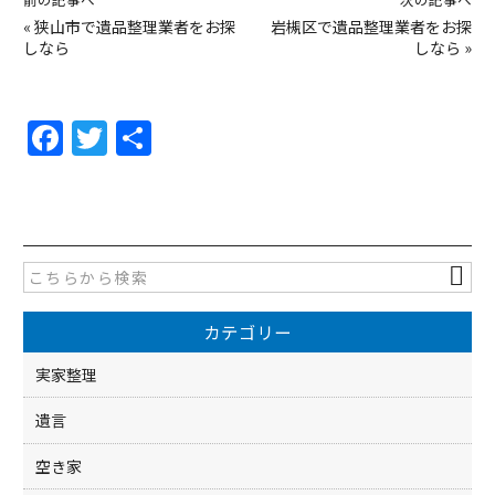
«
狭山市で遺品整理業者をお探
岩槻区で遺品整理業者をお探
しなら
しなら
»
F
T
共
a
w
有
c
itt
e
er
b
o
カテゴリー
o
k
実家整理
遺言
空き家