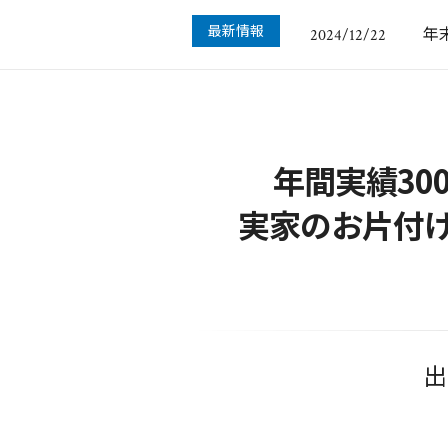
年
2024/12/22
最新情報
再
2023/04/21
年
2022/12/09
悪
2022/10/14
空
2022/01/23
年
2024/12/22
年間実績3
実家のお片付
出