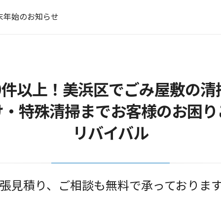
末年始のお知らせ
 悪質な電話営業には十分お気を付けください。
末年始のお知らせ
質な電話営業にお気を付けください。
き家のお片付けはお任せ下さい
末年始のお知らせ
00件以上！美浜区でごみ屋敷の清
け・特殊清掃までお客様のお困り
リバイバル
張見積り、ご相談も無料で承っておりま