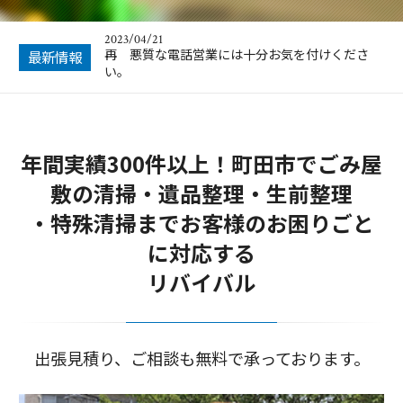
年末年始のお知らせ
2023/04/21
再 悪質な電話営業には十分お気を付けくださ
最新情報
い。
2022/12/09
年末年始のお知らせ
年間実績300件以上！町田市でごみ屋
2022/10/14
悪質な電話営業にお気を付けください。
敷の清掃・遺品整理・生前整理
2022/01/23
・特殊清掃までお客様のお困りごと
空き家のお片付けはお任せ下さい
に対応する
2024/12/22
リバイバル
年末年始のお知らせ
出張見積り、ご相談も無料で承っております。