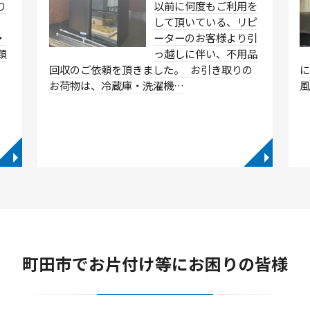
り
以前に何度もご利用を
して頂いている、リピ
・
ーターのお客様より引
類
っ越しに伴い、不用品
…
回収のご依頼を頂きました。 お引き取りの
に
お荷物は、冷蔵庫・洗濯機…
◥
◥
町田市でお片付け等にお困りの皆様