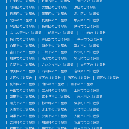
江東区のゴミ屋敷
世田谷区のゴミ屋敷
大田区のゴミ屋敷
渋谷区のゴミ屋敷
文京区のゴミ屋敷
港区のゴミ屋敷
目黒区のゴミ屋敷
墨田区のゴミ屋敷
品川区のゴミ屋敷
北区のゴミ屋敷
千代田区のゴミ屋敷
中央区のゴミ屋敷
豊島区のゴミ屋敷
板橋区のゴミ屋敷
越谷市のゴミ屋敷
ふじみ野市のゴミ屋敷
朝霞市のゴミ屋敷
川口市のゴミ屋敷
桶川市のゴミ屋敷
春日部市のゴミ屋敷
幸手市のゴミ屋敷
白岡市のゴミ屋敷
新座市のゴミ屋敷
草加市のゴミ屋敷
吉川市のゴミ屋敷
三郷市のゴミ屋敷
松伏町のゴミ屋敷
川越市のゴミ屋敷
所沢市のゴミ屋敷
宮代町のゴミ屋敷
八潮市のゴミ屋敷
さいたま市のゴミ屋敷
大宮区のゴミ屋敷
中央区のゴミ屋敷
浦和区のゴミ屋敷
岩槻区のゴミ屋敷
北区のゴミ屋敷
桜区のゴミ屋敷
西区のゴミ屋敷
緑区のゴミ屋敷
見沼区のゴミ屋敷
南区のゴミ屋敷
蕨市のゴミ屋敷
戸田市のゴミ屋敷
三芳町のゴミ屋敷
上尾市のゴミ屋敷
蓮田市のゴミ屋敷
富士見市のゴミ屋敷
志木市のゴミ屋敷
和光市のゴミ屋敷
杉戸町のゴミ屋敷
伊奈町のゴミ屋敷
久喜市のゴミ屋敷
北本市のゴミ屋敷
加須市のゴミ屋敷
鴻巣市のゴミ屋敷
狭山市のゴミ屋敷
入間市のゴミ屋敷
吉見町のゴミ屋敷
川島町のゴミ屋敷
羽生市のゴミ屋敷
行田市のゴミ屋敷
坂戸市のゴミ屋敷
鶴ヶ島市のゴミ屋敷