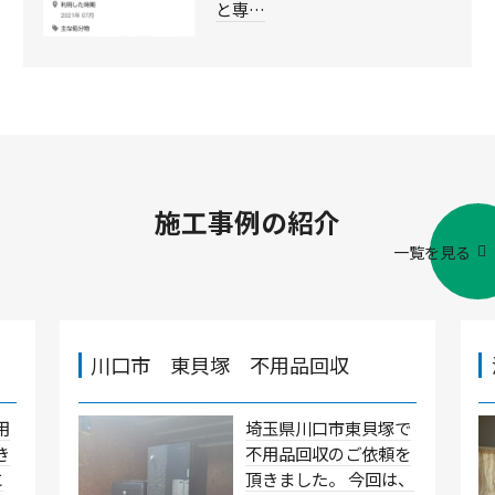
と専…
施工事例の紹介
一覧を見る
川口市 東貝塚 不用品回収
用
埼玉県川口市東貝塚で
き
不用品回収のご依頼を
に
頂きました。 今回は、