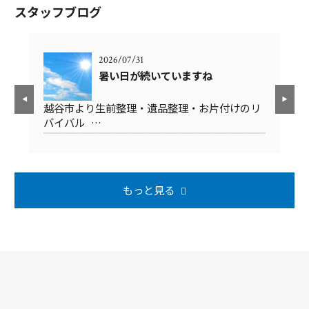
スタッフブログ
2026/07/31
暑い日が続いていますね
清
越谷市より生前整理・遺品整理・お片付けのリ
越
バイバル …
掃
もっと見る