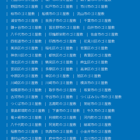
野田市のゴミ屋敷
松戸市のゴミ屋敷
市川市のゴミ屋敷
柏市のゴミ屋敷
船橋市のゴミ屋敷
流山市のゴミ屋敷
浦安市のゴミ屋敷
我孫子市のゴミ屋敷
千葉市のゴミ屋敷
鎌ヶ谷市のゴミ屋敷
習志野市のゴミ屋敷
白井市のゴミ屋敷
八千代市のゴミ屋敷
印旛郡栄町のゴミ屋敷
佐倉市のゴミ屋敷
四街道市のゴミ屋敷
印西市のゴミ屋敷
花見川区のゴミ屋敷
美浜区のゴミ屋敷
稲毛区のゴミ屋敷
若葉区のゴミ屋敷
神奈川区のゴミ屋敷
都筑区のゴミ屋敷
青葉区のゴミ屋敷
港北区のゴミ屋敷
鶴見区のゴミ屋敷
麻生区のゴミ屋敷
宮前区のゴミ屋敷
多摩区のゴミ屋敷
高津区のゴミ屋敷
中原区のゴミ屋敷
幸区のゴミ屋敷
旭区のゴミ屋敷
川崎区のゴミ屋敷
川崎市のゴミ屋敷
横浜市のゴミ屋敷
相模原市のゴミ屋敷
取手市のゴミ屋敷
坂東市のゴミ屋敷
古河市のゴミ屋敷
守谷市のゴミ屋敷
つくばみらい市のゴミ屋敷
つくば市のゴミ屋敷
五霞町のゴミ屋敷
常総市のゴミ屋敷
猿島郡境町のゴミ屋敷
下妻市のゴミ屋敷
牛久市のゴミ屋敷
竜ヶ崎市のゴミ屋敷
利根町のゴミ屋敷
河内町のゴミ屋敷
八千代町のゴミ屋敷
阿見町のゴミ屋敷
結城市のゴミ屋敷
稲敷市のゴミ屋敷
筑西市のゴミ屋敷
小金井市のゴミ屋敷
東村山市のゴミ屋敷
府中市のゴミ屋敷
立川市のゴミ屋敷