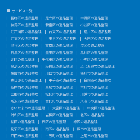
サービス一覧
葛飾区の遺品整理
足立区の遺品整理
中野区の遺品整理
練馬区の遺品整理
新宿区の遺品整理
杉並区の遺品整理
江戸川区の遺品整理
台東区の遺品整理
荒川区の遺品整理
江東区の遺品整理
世田谷区の遺品整理
大田区の遺品整理
渋谷区の遺品整理
文京区の遺品整理
港区の遺品整理
目黒区の遺品整理
墨田区の遺品整理
品川区の遺品整理
北区の遺品整理
千代田区の遺品整理
中央区の遺品整理
豊島区の遺品整理
板橋区の遺品整理
ふじみ野市の遺品整理
朝霞市の遺品整理
川口市の遺品整理
桶川市の遺品整理
春日部市の遺品整理
幸手市の遺品整理
白岡市の遺品整理
新座市の遺品整理
草加市の遺品整理
吉川市の遺品整理
三郷市の遺品整理
松伏町の遺品整理
川越市の遺品整理
所沢市の遺品整理
宮代町の遺品整理
八潮市の遺品整理
さいたま市の遺品整理
大宮区の遺品整理
中央区の遺品整理
浦和区の遺品整理
岩槻区の遺品整理
北区の遺品整理
桜区の遺品整理
西区の遺品整理
緑区の遺品整理
見沼区の遺品整理
南区の遺品整理
蕨市の遺品整理
戸田市の遺品整理
三芳町の遺品整理
上尾市の遺品整理