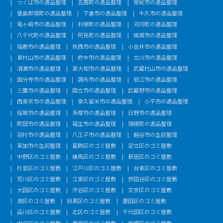
つくば市の遺品整理
五霞町の遺品整理
常総市の遺品整理
猿島郡境町の遺品整理
下妻市の遺品整理
牛久市の遺品整理
竜ヶ崎市の遺品整理
利根町の遺品整理
河内町の遺品整理
八千代町の遺品整理
阿見町の遺品整理
結城市の遺品整理
稲敷市の遺品整理
筑西市の遺品整理
小金井市の遺品整理
東村山市の遺品整理
府中市の遺品整理
立川市の遺品整理
清瀬市の遺品整理
東大和市の遺品整理
武蔵村山市の遺品整理
国分寺市の遺品整理
調布市の遺品整理
狛江市の遺品整理
三鷹市の遺品整理
国立市の遺品整理
武蔵野市の遺品整理
西東京市の遺品整理
東久留米市の遺品整理
小平市の遺品整理
稲城市の遺品整理
多摩市の遺品整理
日野市の遺品整理
町田市の遺品整理
福生市の遺品整理
瑞穂町の遺品整理
羽村市の遺品整理
八王子市の遺品整理
越谷市の生前整理
草加市の生前整理
葛飾区のゴミ屋敷
足立区のゴミ屋敷
中野区のゴミ屋敷
練馬区のゴミ屋敷
新宿区のゴミ屋敷
杉並区のゴミ屋敷
江戸川区のゴミ屋敷
台東区のゴミ屋敷
荒川区のゴミ屋敷
江東区のゴミ屋敷
世田谷区のゴミ屋敷
大田区のゴミ屋敷
渋谷区のゴミ屋敷
文京区のゴミ屋敷
港区のゴミ屋敷
目黒区のゴミ屋敷
墨田区のゴミ屋敷
品川区のゴミ屋敷
北区のゴミ屋敷
千代田区のゴミ屋敷
中央区のゴミ屋敷
豊島区のゴミ屋敷
板橋区のゴミ屋敷