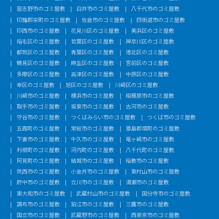
習志野市のゴミ屋敷
白井市のゴミ屋敷
八千代市のゴミ屋敷
印旛郡栄町のゴミ屋敷
佐倉市のゴミ屋敷
四街道市のゴミ屋敷
印西市のゴミ屋敷
花見川区のゴミ屋敷
美浜区のゴミ屋敷
稲毛区のゴミ屋敷
若葉区のゴミ屋敷
神奈川区のゴミ屋敷
都筑区のゴミ屋敷
青葉区のゴミ屋敷
港北区のゴミ屋敷
鶴見区のゴミ屋敷
麻生区のゴミ屋敷
宮前区のゴミ屋敷
多摩区のゴミ屋敷
高津区のゴミ屋敷
中原区のゴミ屋敷
幸区のゴミ屋敷
旭区のゴミ屋敷
川崎区のゴミ屋敷
川崎市のゴミ屋敷
横浜市のゴミ屋敷
相模原市のゴミ屋敷
取手市のゴミ屋敷
坂東市のゴミ屋敷
古河市のゴミ屋敷
守谷市のゴミ屋敷
つくばみらい市のゴミ屋敷
つくば市のゴミ屋敷
五霞町のゴミ屋敷
常総市のゴミ屋敷
猿島郡境町のゴミ屋敷
下妻市のゴミ屋敷
牛久市のゴミ屋敷
竜ヶ崎市のゴミ屋敷
利根町のゴミ屋敷
河内町のゴミ屋敷
八千代町のゴミ屋敷
阿見町のゴミ屋敷
結城市のゴミ屋敷
稲敷市のゴミ屋敷
筑西市のゴミ屋敷
小金井市のゴミ屋敷
東村山市のゴミ屋敷
府中市のゴミ屋敷
立川市のゴミ屋敷
清瀬市のゴミ屋敷
東大和市のゴミ屋敷
武蔵村山市のゴミ屋敷
国分寺市のゴミ屋敷
調布市のゴミ屋敷
狛江市のゴミ屋敷
三鷹市のゴミ屋敷
国立市のゴミ屋敷
武蔵野市のゴミ屋敷
西東京市のゴミ屋敷