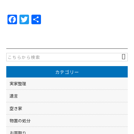
F
T
共
a
w
有
c
itt
e
er
b
o
カテゴリー
o
k
実家整理
遺言
空き家
物置の処分
お買取り