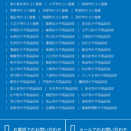
東久留米市のゴミ屋敷
小平市のゴミ屋敷
稲城市のゴミ屋敷
多摩市のゴミ屋敷
日野市のゴミ屋敷
町田市のゴミ屋敷
福生市のゴミ屋敷
瑞穂町のゴミ屋敷
羽村市のゴミ屋敷
八王子市のゴミ屋敷
葛飾区の不用品回収
足立区の不用品回収
中野区の不用品回収
練馬区の不用品回収
江戸川区の不用品回収
台東区の不用品回収
荒川区の不用品回収
江東区の不用品回収
文京区の不用品回収
墨田区の不用品回収
北区の不用品回収
豊島区の不用品回収
板橋区の不用品回収
越谷市の不用品回収
朝霞市の不用品回収
川口市の不用品回収
春日部市の不用品回収
幸手市の不用品回収
新座市の不用品回収
草加市の不用品回収
吉川市の不用品回収
三郷市の不用品回収
松伏町の不用品回収
宮代町の不用品回収
八潮市の不用品回収
さいたま市の不用品回収
蕨市の不用品回収
戸田市の不用品回収
蓮田市の不用品回収
富士見市の不用品回収
志木市の不用品回収
和光市の不用品回収
杉戸町の不用品回収
野田市の不用品回収
松戸市の不用品回収
市川市の不用品回収
流山市の不用品回収
浦安市の不用品回収
坂東市の不用品回収
五霞町の不用品回収
猿島郡境町の不用品回収


お電話でのお問い合わせ
メールでのお問い合わせ