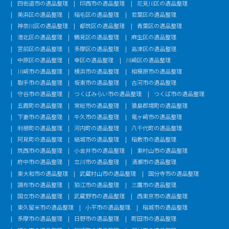
四街道市の遺品整理
印西市の遺品整理
花見川区の遺品整理
美浜区の遺品整理
稲毛区の遺品整理
若葉区の遺品整理
神奈川区の遺品整理
都筑区の遺品整理
青葉区の遺品整理
港北区の遺品整理
鶴見区の遺品整理
麻生区の遺品整理
宮前区の遺品整理
多摩区の遺品整理
高津区の遺品整理
中原区の遺品整理
幸区の遺品整理
川崎区の遺品整理
川崎市の遺品整理
横浜市の遺品整理
相模原市の遺品整理
取手市の遺品整理
坂東市の遺品整理
古河市の遺品整理
守谷市の遺品整理
つくばみらい市の遺品整理
つくば市の遺品整理
五霞町の遺品整理
常総市の遺品整理
猿島郡境町の遺品整理
下妻市の遺品整理
牛久市の遺品整理
竜ヶ崎市の遺品整理
利根町の遺品整理
河内町の遺品整理
八千代町の遺品整理
阿見町の遺品整理
結城市の遺品整理
稲敷市の遺品整理
筑西市の遺品整理
小金井市の遺品整理
東村山市の遺品整理
府中市の遺品整理
立川市の遺品整理
清瀬市の遺品整理
東大和市の遺品整理
武蔵村山市の遺品整理
国分寺市の遺品整理
調布市の遺品整理
狛江市の遺品整理
三鷹市の遺品整理
国立市の遺品整理
武蔵野市の遺品整理
西東京市の遺品整理
東久留米市の遺品整理
小平市の遺品整理
稲城市の遺品整理
多摩市の遺品整理
日野市の遺品整理
町田市の遺品整理