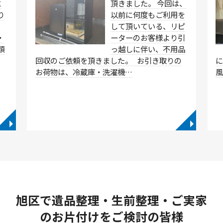
に
頂きました。 今回は、
り
以前に何度もご利用を
して頂いている、リピ
・
ーターのお客様より引
類
っ越しに伴い、不用品
…
回収のご依頼を頂きました。 お引き取りの
に
お荷物は、冷蔵庫・洗濯機…
◥
◥
旭区で遺品整理・生前整理・ご実家
のお片付けをご検討の皆様