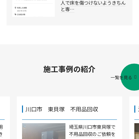
人で床を傷つけないようきちん
と専…
施工事例の紹介
一覧を見る
川口市 東貝塚 不用品回収
用
埼玉県川口市東貝塚で
き
不用品回収のご依頼を