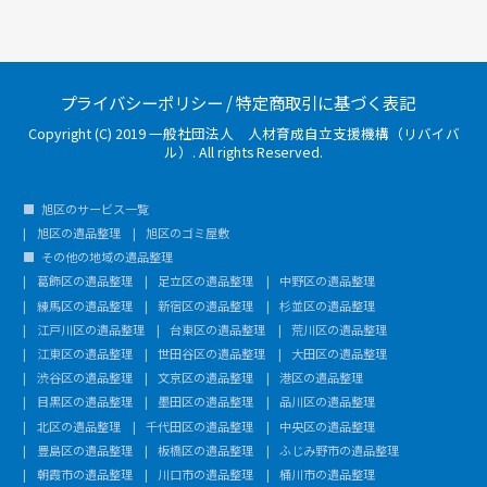
プライバシーポリシー
/
特定商取引に基づく表記
Copyright (C) 2019 一般社団法人 人材育成自立支援機構（リバイバ
ル）. All rights Reserved.
旭区のサービス一覧
旭区の遺品整理
旭区のゴミ屋敷
その他の地域の遺品整理
葛飾区の遺品整理
足立区の遺品整理
中野区の遺品整理
練馬区の遺品整理
新宿区の遺品整理
杉並区の遺品整理
江戸川区の遺品整理
台東区の遺品整理
荒川区の遺品整理
江東区の遺品整理
世田谷区の遺品整理
大田区の遺品整理
渋谷区の遺品整理
文京区の遺品整理
港区の遺品整理
目黒区の遺品整理
墨田区の遺品整理
品川区の遺品整理
北区の遺品整理
千代田区の遺品整理
中央区の遺品整理
豊島区の遺品整理
板橋区の遺品整理
ふじみ野市の遺品整理
朝霞市の遺品整理
川口市の遺品整理
桶川市の遺品整理