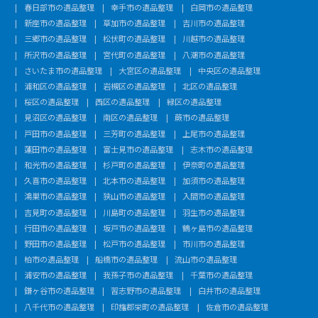
春日部市の遺品整理
幸手市の遺品整理
白岡市の遺品整理
新座市の遺品整理
草加市の遺品整理
吉川市の遺品整理
三郷市の遺品整理
松伏町の遺品整理
川越市の遺品整理
所沢市の遺品整理
宮代町の遺品整理
八潮市の遺品整理
さいたま市の遺品整理
大宮区の遺品整理
中央区の遺品整理
浦和区の遺品整理
岩槻区の遺品整理
北区の遺品整理
桜区の遺品整理
西区の遺品整理
緑区の遺品整理
見沼区の遺品整理
南区の遺品整理
蕨市の遺品整理
戸田市の遺品整理
三芳町の遺品整理
上尾市の遺品整理
蓮田市の遺品整理
富士見市の遺品整理
志木市の遺品整理
和光市の遺品整理
杉戸町の遺品整理
伊奈町の遺品整理
久喜市の遺品整理
北本市の遺品整理
加須市の遺品整理
鴻巣市の遺品整理
狭山市の遺品整理
入間市の遺品整理
吉見町の遺品整理
川島町の遺品整理
羽生市の遺品整理
行田市の遺品整理
坂戸市の遺品整理
鶴ヶ島市の遺品整理
野田市の遺品整理
松戸市の遺品整理
市川市の遺品整理
柏市の遺品整理
船橋市の遺品整理
流山市の遺品整理
浦安市の遺品整理
我孫子市の遺品整理
千葉市の遺品整理
鎌ヶ谷市の遺品整理
習志野市の遺品整理
白井市の遺品整理
八千代市の遺品整理
印旛郡栄町の遺品整理
佐倉市の遺品整理