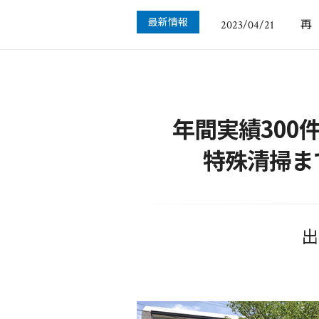
年
2024/12/22
最新情報
再
2023/04/21
年
2022/12/09
悪
2022/10/14
空
2022/01/23
年
2024/12/22
年間実績30
特殊清掃ま
出