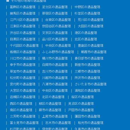
その他の地域の遺品整理
葛飾区の遺品整理
足立区の遺品整理
中野区の遺品整理
練馬区の遺品整理
新宿区の遺品整理
杉並区の遺品整理
江戸川区の遺品整理
台東区の遺品整理
荒川区の遺品整理
江東区の遺品整理
世田谷区の遺品整理
大田区の遺品整理
渋谷区の遺品整理
文京区の遺品整理
港区の遺品整理
目黒区の遺品整理
品川区の遺品整理
北区の遺品整理
千代田区の遺品整理
中央区の遺品整理
豊島区の遺品整理
板橋区の遺品整理
ふじみ野市の遺品整理
朝霞市の遺品整理
川口市の遺品整理
桶川市の遺品整理
春日部市の遺品整理
幸手市の遺品整理
白岡市の遺品整理
新座市の遺品整理
草加市の遺品整理
吉川市の遺品整理
三郷市の遺品整理
松伏町の遺品整理
川越市の遺品整理
所沢市の遺品整理
宮代町の遺品整理
八潮市の遺品整理
さいたま市の遺品整理
大宮区の遺品整理
中央区の遺品整理
浦和区の遺品整理
岩槻区の遺品整理
北区の遺品整理
桜区の遺品整理
西区の遺品整理
緑区の遺品整理
見沼区の遺品整理
南区の遺品整理
蕨市の遺品整理
戸田市の遺品整理
三芳町の遺品整理
上尾市の遺品整理
蓮田市の遺品整理
富士見市の遺品整理
志木市の遺品整理
和光市の遺品整理
杉戸町の遺品整理
伊奈町の遺品整理
久喜市の遺品整理