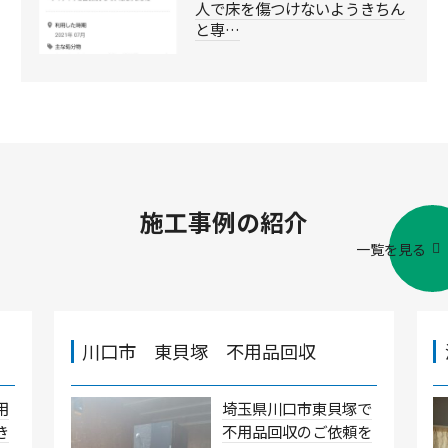
人で床を傷つけないようきちん
と専…
施工事例の紹介
一覧を見る
川口市 東貝塚 不用品回収
用
埼玉県川口市東貝塚で
き
不用品回収のご依頼を