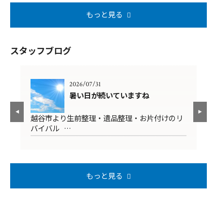
もっと見る
スタッフブログ
2026/07/31
暑い日が続いていますね
清
越谷市より生前整理・遺品整理・お片付けのリ
越
バイバル …
掃
もっと見る