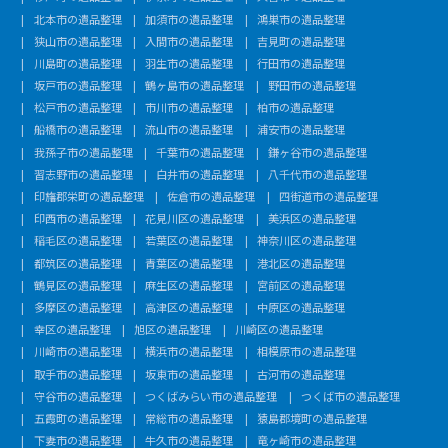
北本市の遺品整理
加須市の遺品整理
鴻巣市の遺品整理
狭山市の遺品整理
入間市の遺品整理
吉見町の遺品整理
川島町の遺品整理
羽生市の遺品整理
行田市の遺品整理
坂戸市の遺品整理
鶴ヶ島市の遺品整理
野田市の遺品整理
松戸市の遺品整理
市川市の遺品整理
柏市の遺品整理
船橋市の遺品整理
流山市の遺品整理
浦安市の遺品整理
我孫子市の遺品整理
千葉市の遺品整理
鎌ヶ谷市の遺品整理
習志野市の遺品整理
白井市の遺品整理
八千代市の遺品整理
印旛郡栄町の遺品整理
佐倉市の遺品整理
四街道市の遺品整理
印西市の遺品整理
花見川区の遺品整理
美浜区の遺品整理
稲毛区の遺品整理
若葉区の遺品整理
神奈川区の遺品整理
都筑区の遺品整理
青葉区の遺品整理
港北区の遺品整理
鶴見区の遺品整理
麻生区の遺品整理
宮前区の遺品整理
多摩区の遺品整理
高津区の遺品整理
中原区の遺品整理
幸区の遺品整理
旭区の遺品整理
川崎区の遺品整理
川崎市の遺品整理
横浜市の遺品整理
相模原市の遺品整理
取手市の遺品整理
坂東市の遺品整理
古河市の遺品整理
守谷市の遺品整理
つくばみらい市の遺品整理
つくば市の遺品整理
五霞町の遺品整理
常総市の遺品整理
猿島郡境町の遺品整理
下妻市の遺品整理
牛久市の遺品整理
竜ヶ崎市の遺品整理