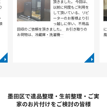
に
頂きました。 今回は、
り
以前に何度もご利用を
して頂いている、リピ
・
ーターのお客様より引
類
っ越しに伴い、不用品
…
回収のご依頼を頂きました。 お引き取りの
に
お荷物は、冷蔵庫・洗濯機…
◥
◥
墨田区で遺品整理・生前整理・ご実
家のお片付けをご検討の皆様