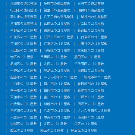
稲城市の遺品整理
多摩市の遺品整理
日野市の遺品整理
町田市の遺品整理
福生市の遺品整理
瑞穂町の遺品整理
羽村市の遺品整理
八王子市の遺品整理
越谷市の生前整理
草加市の生前整理
葛飾区のゴミ屋敷
足立区のゴミ屋敷
中野区のゴミ屋敷
練馬区のゴミ屋敷
新宿区のゴミ屋敷
杉並区のゴミ屋敷
江戸川区のゴミ屋敷
台東区のゴミ屋敷
荒川区のゴミ屋敷
江東区のゴミ屋敷
世田谷区のゴミ屋敷
大田区のゴミ屋敷
渋谷区のゴミ屋敷
文京区のゴミ屋敷
港区のゴミ屋敷
目黒区のゴミ屋敷
墨田区のゴミ屋敷
品川区のゴミ屋敷
北区のゴミ屋敷
千代田区のゴミ屋敷
中央区のゴミ屋敷
豊島区のゴミ屋敷
板橋区のゴミ屋敷
越谷市のゴミ屋敷
ふじみ野市のゴミ屋敷
朝霞市のゴミ屋敷
川口市のゴミ屋敷
桶川市のゴミ屋敷
春日部市のゴミ屋敷
幸手市のゴミ屋敷
白岡市のゴミ屋敷
新座市のゴミ屋敷
草加市のゴミ屋敷
吉川市のゴミ屋敷
三郷市のゴミ屋敷
松伏町のゴミ屋敷
川越市のゴミ屋敷
所沢市のゴミ屋敷
宮代町のゴミ屋敷
八潮市のゴミ屋敷
さいたま市のゴミ屋敷
大宮区のゴミ屋敷
中央区のゴミ屋敷
浦和区のゴミ屋敷
岩槻区のゴミ屋敷
北区のゴミ屋敷
桜区のゴミ屋敷
西区のゴミ屋敷
緑区のゴミ屋敷
見沼区のゴミ屋敷