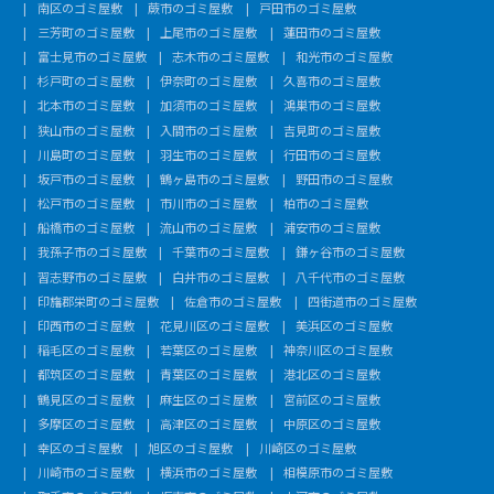
南区のゴミ屋敷
蕨市のゴミ屋敷
戸田市のゴミ屋敷
三芳町のゴミ屋敷
上尾市のゴミ屋敷
蓮田市のゴミ屋敷
富士見市のゴミ屋敷
志木市のゴミ屋敷
和光市のゴミ屋敷
杉戸町のゴミ屋敷
伊奈町のゴミ屋敷
久喜市のゴミ屋敷
北本市のゴミ屋敷
加須市のゴミ屋敷
鴻巣市のゴミ屋敷
狭山市のゴミ屋敷
入間市のゴミ屋敷
吉見町のゴミ屋敷
川島町のゴミ屋敷
羽生市のゴミ屋敷
行田市のゴミ屋敷
坂戸市のゴミ屋敷
鶴ヶ島市のゴミ屋敷
野田市のゴミ屋敷
松戸市のゴミ屋敷
市川市のゴミ屋敷
柏市のゴミ屋敷
船橋市のゴミ屋敷
流山市のゴミ屋敷
浦安市のゴミ屋敷
我孫子市のゴミ屋敷
千葉市のゴミ屋敷
鎌ヶ谷市のゴミ屋敷
習志野市のゴミ屋敷
白井市のゴミ屋敷
八千代市のゴミ屋敷
印旛郡栄町のゴミ屋敷
佐倉市のゴミ屋敷
四街道市のゴミ屋敷
印西市のゴミ屋敷
花見川区のゴミ屋敷
美浜区のゴミ屋敷
稲毛区のゴミ屋敷
若葉区のゴミ屋敷
神奈川区のゴミ屋敷
都筑区のゴミ屋敷
青葉区のゴミ屋敷
港北区のゴミ屋敷
鶴見区のゴミ屋敷
麻生区のゴミ屋敷
宮前区のゴミ屋敷
多摩区のゴミ屋敷
高津区のゴミ屋敷
中原区のゴミ屋敷
幸区のゴミ屋敷
旭区のゴミ屋敷
川崎区のゴミ屋敷
川崎市のゴミ屋敷
横浜市のゴミ屋敷
相模原市のゴミ屋敷