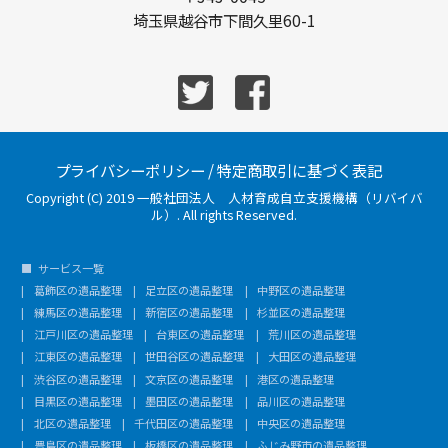
埼玉県越谷市下間久里60-1
プライバシーポリシー
/
特定商取引に基づく表記
Copyright (C) 2019 一般社団法人 人材育成自立支援機構（リバイバ
ル）. All rights Reserved.
サービス一覧
葛飾区の遺品整理
足立区の遺品整理
中野区の遺品整理
練馬区の遺品整理
新宿区の遺品整理
杉並区の遺品整理
江戸川区の遺品整理
台東区の遺品整理
荒川区の遺品整理
江東区の遺品整理
世田谷区の遺品整理
大田区の遺品整理
渋谷区の遺品整理
文京区の遺品整理
港区の遺品整理
目黒区の遺品整理
墨田区の遺品整理
品川区の遺品整理
北区の遺品整理
千代田区の遺品整理
中央区の遺品整理
豊島区の遺品整理
板橋区の遺品整理
ふじみ野市の遺品整理