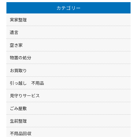
o
カテゴリー
o
k
実家整理
遺言
空き家
物置の処分
お買取り
引っ越し 不用品
見守りサービス
ごみ屋敷
生前整理
不用品回収