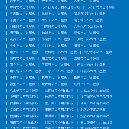
取手市のゴミ屋敷
坂東市のゴミ屋敷
古河市のゴミ屋敷
守谷市のゴミ屋敷
つくばみらい市のゴミ屋敷
つくば市のゴミ屋敷
五霞町のゴミ屋敷
常総市のゴミ屋敷
猿島郡境町のゴミ屋敷
下妻市のゴミ屋敷
牛久市のゴミ屋敷
竜ヶ崎市のゴミ屋敷
利根町のゴミ屋敷
河内町のゴミ屋敷
八千代町のゴミ屋敷
阿見町のゴミ屋敷
結城市のゴミ屋敷
稲敷市のゴミ屋敷
筑西市のゴミ屋敷
小金井市のゴミ屋敷
東村山市のゴミ屋敷
府中市のゴミ屋敷
立川市のゴミ屋敷
清瀬市のゴミ屋敷
東大和市のゴミ屋敷
武蔵村山市のゴミ屋敷
国分寺市のゴミ屋敷
調布市のゴミ屋敷
狛江市のゴミ屋敷
三鷹市のゴミ屋敷
国立市のゴミ屋敷
武蔵野市のゴミ屋敷
西東京市のゴミ屋敷
東久留米市のゴミ屋敷
小平市のゴミ屋敷
稲城市のゴミ屋敷
多摩市のゴミ屋敷
日野市のゴミ屋敷
町田市のゴミ屋敷
福生市のゴミ屋敷
瑞穂町のゴミ屋敷
羽村市のゴミ屋敷
八王子市のゴミ屋敷
葛飾区の不用品回収
足立区の不用品回収
中野区の不用品回収
練馬区の不用品回収
江戸川区の不用品回収
台東区の不用品回収
荒川区の不用品回収
江東区の不用品回収
文京区の不用品回収
墨田区の不用品回収
北区の不用品回収
豊島区の不用品回収
板橋区の不用品回収
越谷市の不用品回収
朝霞市の不用品回収
川口市の不用品回収
春日部市の不用品回収
幸手市の不用品回収
新座市の不用品回収
草加市の不用品回収