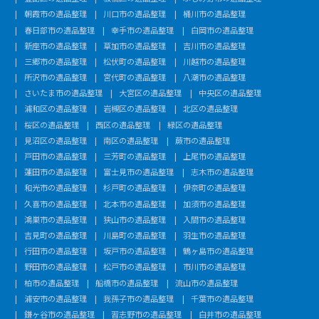
朝霞市の遺品整理
川口市の遺品整理
桶川市の遺品整理
春日部市の遺品整理
幸手市の遺品整理
白岡市の遺品整理
新座市の遺品整理
草加市の遺品整理
吉川市の遺品整理
三郷市の遺品整理
松伏町の遺品整理
川越市の遺品整理
所沢市の遺品整理
宮代町の遺品整理
八潮市の遺品整理
さいたま市の遺品整理
大宮区の遺品整理
中央区の遺品整理
浦和区の遺品整理
岩槻区の遺品整理
北区の遺品整理
桜区の遺品整理
西区の遺品整理
緑区の遺品整理
見沼区の遺品整理
南区の遺品整理
蕨市の遺品整理
戸田市の遺品整理
三芳町の遺品整理
上尾市の遺品整理
蓮田市の遺品整理
富士見市の遺品整理
志木市の遺品整理
和光市の遺品整理
杉戸町の遺品整理
伊奈町の遺品整理
久喜市の遺品整理
北本市の遺品整理
加須市の遺品整理
鴻巣市の遺品整理
狭山市の遺品整理
入間市の遺品整理
吉見町の遺品整理
川島町の遺品整理
羽生市の遺品整理
行田市の遺品整理
坂戸市の遺品整理
鶴ヶ島市の遺品整理
野田市の遺品整理
松戸市の遺品整理
市川市の遺品整理
柏市の遺品整理
船橋市の遺品整理
流山市の遺品整理
浦安市の遺品整理
我孫子市の遺品整理
千葉市の遺品整理
鎌ヶ谷市の遺品整理
習志野市の遺品整理
白井市の遺品整理