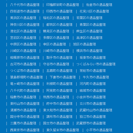
八千代市の遺品整理
印旛郡栄町の遺品整理
佐倉市の遺品整理
四街道市の遺品整理
印西市の遺品整理
花見川区の遺品整理
美浜区の遺品整理
稲毛区の遺品整理
若葉区の遺品整理
神奈川区の遺品整理
都筑区の遺品整理
青葉区の遺品整理
港北区の遺品整理
鶴見区の遺品整理
麻生区の遺品整理
宮前区の遺品整理
多摩区の遺品整理
高津区の遺品整理
中原区の遺品整理
幸区の遺品整理
旭区の遺品整理
川崎区の遺品整理
川崎市の遺品整理
横浜市の遺品整理
相模原市の遺品整理
取手市の遺品整理
坂東市の遺品整理
古河市の遺品整理
守谷市の遺品整理
つくばみらい市の遺品整理
つくば市の遺品整理
五霞町の遺品整理
常総市の遺品整理
猿島郡境町の遺品整理
下妻市の遺品整理
牛久市の遺品整理
竜ヶ崎市の遺品整理
利根町の遺品整理
河内町の遺品整理
八千代町の遺品整理
阿見町の遺品整理
結城市の遺品整理
稲敷市の遺品整理
筑西市の遺品整理
小金井市の遺品整理
東村山市の遺品整理
府中市の遺品整理
立川市の遺品整理
清瀬市の遺品整理
東大和市の遺品整理
武蔵村山市の遺品整理
国分寺市の遺品整理
調布市の遺品整理
狛江市の遺品整理
三鷹市の遺品整理
国立市の遺品整理
武蔵野市の遺品整理
西東京市の遺品整理
東久留米市の遺品整理
小平市の遺品整理