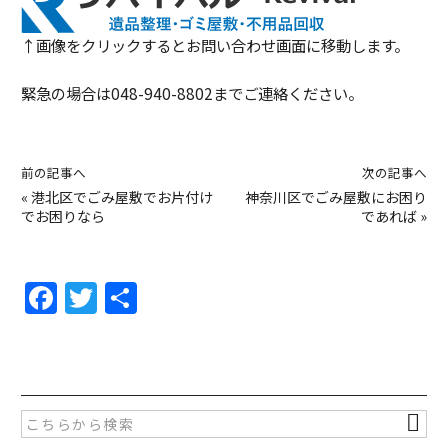
↑画像をクリックするとお問い合わせ画面に移動します。
緊急の場合は048-940-8802までご連絡ください。
前の記事へ
次の記事へ
«
港北区でごみ屋敷でお片付け
神奈川区でごみ屋敷にお困り
でお困りなら
であれば
»
F
T
共
a
w
有
c
itt
e
er
b